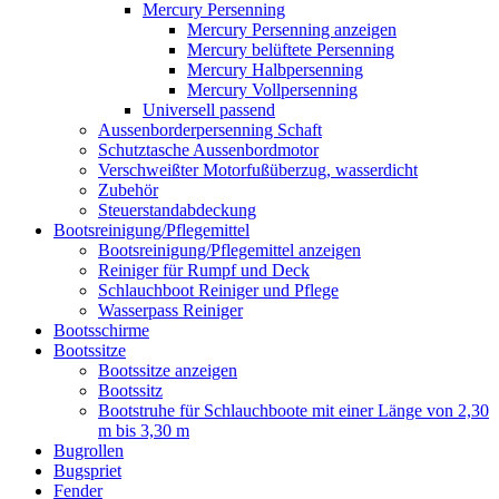
Mercury Persenning
Mercury Persenning anzeigen
Mercury belüftete Persenning
Mercury Halbpersenning
Mercury Vollpersenning
Universell passend
Aussenborderpersenning Schaft
Schutztasche Aussenbordmotor
Verschweißter Motorfußüberzug, wasserdicht
Zubehör
Steuerstandabdeckung
Bootsreinigung/Pflegemittel
Bootsreinigung/Pflegemittel anzeigen
Reiniger für Rumpf und Deck
Schlauchboot Reiniger und Pflege
Wasserpass Reiniger
Bootsschirme
Bootssitze
Bootssitze anzeigen
Bootssitz
Bootstruhe für Schlauchboote mit einer Länge von 2,30
m bis 3,30 m
Bugrollen
Bugspriet
Fender