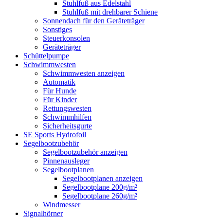
Stuhlfuß aus Edelstahl
Stuhlfuß mit drehbarer Schiene
Sonnendach für den Geräteträger
Sonstiges
Steuerkonsolen
Geräteträger
Schüttelpumpe
Schwimmwesten
Schwimmwesten anzeigen
Automatik
Für Hunde
Für Kinder
Rettungswesten
Schwimmhilfen
Sicherheitsgurte
SE Sports Hydrofoil
Segelbootzubehör
Segelbootzubehör anzeigen
Pinnenausleger
Segelbootplanen
Segelbootplanen anzeigen
Segelbootplane 200g/m²
Segelbootplane 260g/m²
Windmesser
Signalhörner