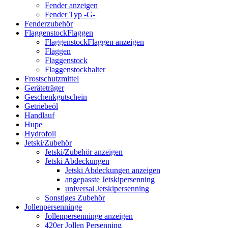
Fender anzeigen
Fender Typ -G-
Fenderzubehör
FlaggenstockFlaggen
FlaggenstockFlaggen anzeigen
Flaggen
Flaggenstock
Flaggenstockhalter
Frostschutzmittel
Geräteträger
Geschenkgutschein
Getriebeöl
Handlauf
Hupe
Hydrofoil
Jetski/Zubehör
Jetski/Zubehör anzeigen
Jetski Abdeckungen
Jetski Abdeckungen anzeigen
angepasste Jetskipersenning
universal Jetskipersenning
Sonstiges Zubehör
Jollenpersenninge
Jollenpersenninge anzeigen
420er Jollen Persenning