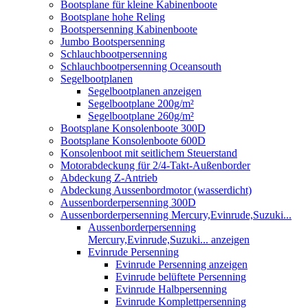
Bootsplane für kleine Kabinenboote
Bootsplane hohe Reling
Bootspersenning Kabinenboote
Jumbo Bootspersenning
Schlauchbootpersenning
Schlauchbootpersenning Oceansouth
Segelbootplanen
Segelbootplanen anzeigen
Segelbootplane 200g/m²
Segelbootplane 260g/m²
Bootsplane Konsolenboote 300D
Bootsplane Konsolenboote 600D
Konsolenboot mit seitlichem Steuerstand
Motorabdeckung für 2/4-Takt-Außenborder
Abdeckung Z-Antrieb
Abdeckung Aussenbordmotor (wasserdicht)
Aussenborderpersenning 300D
Aussenborderpersenning Mercury,Evinrude,Suzuki...
Aussenborderpersenning
Mercury,Evinrude,Suzuki... anzeigen
Evinrude Persenning
Evinrude Persenning anzeigen
Evinrude belüftete Persenning
Evinrude Halbpersenning
Evinrude Komplettpersenning