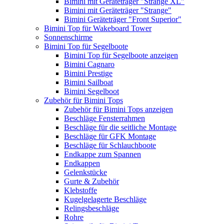
Bimini mit Geräteträger "Strange XL"
Bimini mit Geräteträger "Strange"
Bimini Geräteträger "Front Superior"
Bimini Top für Wakeboard Tower
Sonnenschirme
Bimini Top für Segelboote
Bimini Top für Segelboote anzeigen
Bimini Cagnaro
Bimini Prestige
Bimini Sailboat
Bimini Segelboot
Zubehör für Bimini Tops
Zubehör für Bimini Tops anzeigen
Beschläge Fensterrahmen
Beschläge für die seitliche Montage
Beschläge für GFK Montage
Beschläge für Schlauchboote
Endkappe zum Spannen
Endkappen
Gelenkstücke
Gurte & Zubehör
Klebstoffe
Kugelgelagerte Beschläge
Relingsbeschläge
Rohre