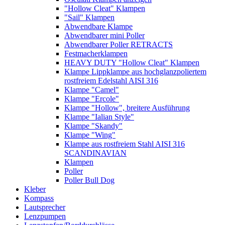
"Hollow Cleat" Klampen
"Sail" Klampen
Abwendbare Klampe
Abwendbarer mini Poller
Abwendbarer Poller RETRACTS
Festmacherklampen
HEAVY DUTY "Hollow Cleat" Klampen
Klampe Lippklampe aus hochglanzpoliertem
rostfreiem Edelstahl AISI 316
Klampe "Camel"
Klampe "Ercole"
Klampe "Hollow", breitere Ausführung
Klampe "Ialian Style"
Klampe "Skandy"
Klampe "Wing"
Klampe aus rostfreiem Stahl AISI 316
SCANDINAVIAN
Klampen
Poller
Poller Bull Dog
Kleber
Kompass
Lautsprecher
Lenzpumpen