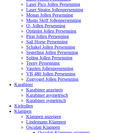
Laser Pico Jollen Persenning
Laser Stratos Jollenpersenning
Monas Jollen Persenning
Musto Skiff Jollenpersenning
O- Jollen Persenning
Optimist Jollen Persenning
Pirat Jollen Persenning
Sail Horse Persenning
Schakel Jollen Persenning
Segerling Jollen Persenning
Soling Jollen Persenning
Teeny Persenning
Vaurien Jollenpersenning
VB 480 Jollen Persenning
Zugvogel Jollen Persenning
Karabiner
Karabiner anzeigen
Karabiner asymetrisch
Karabiner symetrisch
Kielrollen
Klampen
Klampen anzeigen
Lindemann Klampen
Osculati Klampen
Osculati Klampen anzeigen