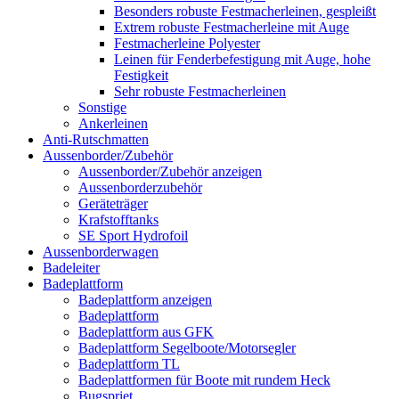
Besonders robuste Festmacherleinen, gespleißt
Extrem robuste Festmacherleine mit Auge
Festmacherleine Polyester
Leinen für Fenderbefestigung mit Auge, hohe
Festigkeit
Sehr robuste Festmacherleinen
Sonstige
Ankerleinen
Anti-Rutschmatten
Aussenborder/Zubehör
Aussenborder/Zubehör anzeigen
Aussenborderzubehör
Geräteträger
Krafstofftanks
SE Sport Hydrofoil
Aussenborderwagen
Badeleiter
Badeplattform
Badeplattform anzeigen
Badeplattform
Badeplattform aus GFK
Badeplattform Segelboote/Motorsegler
Badeplattform TL
Badeplattformen für Boote mit rundem Heck
Bugspriet