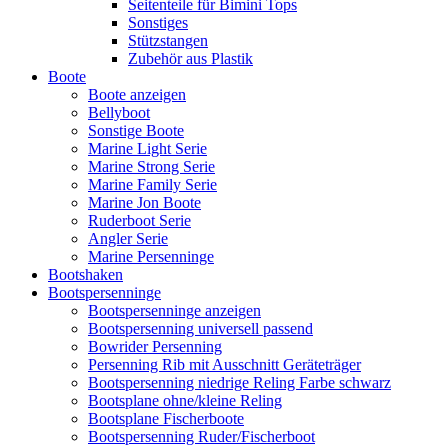
Seitenteile für Bimini Tops
Sonstiges
Stützstangen
Zubehör aus Plastik
Boote
Boote anzeigen
Bellyboot
Sonstige Boote
Marine Light Serie
Marine Strong Serie
Marine Family Serie
Marine Jon Boote
Ruderboot Serie
Angler Serie
Marine Persenninge
Bootshaken
Bootspersenninge
Bootspersenninge anzeigen
Bootspersenning universell passend
Bowrider Persenning
Persenning Rib mit Ausschnitt Geräteträger
Bootspersenning niedrige Reling Farbe schwarz
Bootsplane ohne/kleine Reling
Bootsplane Fischerboote
Bootspersenning Ruder/Fischerboot