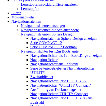
Lenzstopfen/Borddurchlässe
Lenzstopfen/Borddurchlässe anzeigen
Lenzstopfen
Lüfter
Möwenabwehr
Navigationslaternen
Navigationslaternen anzeigen
Navigationslaternen für Schlauchboote
Navigationslaternen Sphera Design
Navigationslaternen Sphera Design anzeigen
Serie COMPACT 12
Serie COMPACT 12 Edelstahl
Navigationslichter bis 12m Bootslänge
Navigationslichter bis 12m Bootslänge anzeigen
Navigationslichter
Navigationslichter aus Edelstahl
Serie batteriebetriebener Navigationslichter
UTILITY
Zweifarblichter
Navigationslichter Serie UTILITY 77
Navigationslichter "UTILITY Compact"
Ausführung zur Deckmontage der
Navigationslichter UTILITY Compact
Navigationslichter Serie UTILITY 85 aus
Edelstahl