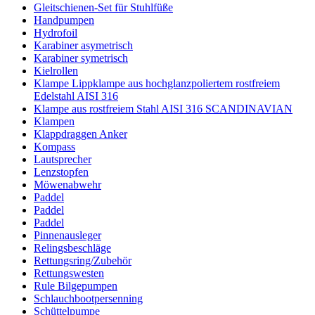
Gleitschienen-Set für Stuhlfüße
Handpumpen
Hydrofoil
Karabiner asymetrisch
Karabiner symetrisch
Kielrollen
Klampe Lippklampe aus hochglanzpoliertem rostfreiem
Edelstahl AISI 316
Klampe aus rostfreiem Stahl AISI 316 SCANDINAVIAN
Klampen
Klappdraggen Anker
Kompass
Lautsprecher
Lenzstopfen
Möwenabwehr
Paddel
Paddel
Paddel
Pinnenausleger
Relingsbeschläge
Rettungsring/Zubehör
Rettungswesten
Rule Bilgepumpen
Schlauchbootpersenning
Schüttelpumpe