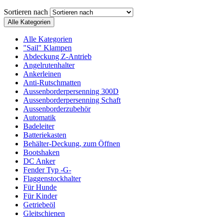
Sortieren nach
Alle Kategorien
Alle Kategorien
"Sail" Klampen
Abdeckung Z-Antrieb
Angelrutenhalter
Ankerleinen
Anti-Rutschmatten
Aussenborderpersenning 300D
Aussenborderpersenning Schaft
Aussenborderzubehör
Automatik
Badeleiter
Batteriekasten
Behälter-Deckung, zum Öffnen
Bootshaken
DC Anker
Fender Typ -G-
Flaggenstockhalter
Für Hunde
Für Kinder
Getriebeöl
Gleitschienen