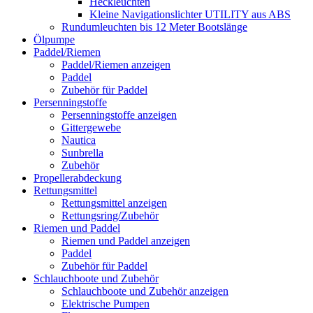
Heckleuchten
Kleine Navigationslichter UTILITY aus ABS
Rundumleuchten bis 12 Meter Bootslänge
Ölpumpe
Paddel/Riemen
Paddel/Riemen anzeigen
Paddel
Zubehör für Paddel
Persenningstoffe
Persenningstoffe anzeigen
Gittergewebe
Nautica
Sunbrella
Zubehör
Propellerabdeckung
Rettungsmittel
Rettungsmittel anzeigen
Rettungsring/Zubehör
Riemen und Paddel
Riemen und Paddel anzeigen
Paddel
Zubehör für Paddel
Schlauchboote und Zubehör
Schlauchboote und Zubehör anzeigen
Elektrische Pumpen