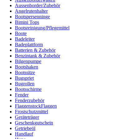
Aussenborder/Zubehör
Angelrutenhalter
Bootspersenninge
Bimini Tops
Bootsreinigung/Pflegemittel
Boote
Badeleiter
Badeplattform
Batterien & Zubehör
Benzintank & Zubehör
Bilgenpumpe
Bootshaken
Bootssitze
Bugspriet
Bugrollen
Bootsschirme
Fender
Fenderzubehör
FlaggenstockFlaggen
Frostschutzmittel
Geräteträger
Geschenkgutschein
Getriebeöl
Handlauf