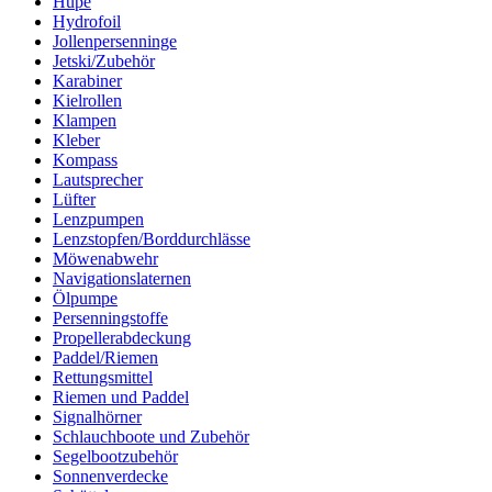
Hupe
Hydrofoil
Jollenpersenninge
Jetski/Zubehör
Karabiner
Kielrollen
Klampen
Kleber
Kompass
Lautsprecher
Lüfter
Lenzpumpen
Lenzstopfen/Borddurchlässe
Möwenabwehr
Navigationslaternen
Ölpumpe
Persenningstoffe
Propellerabdeckung
Paddel/Riemen
Rettungsmittel
Riemen und Paddel
Signalhörner
Schlauchboote und Zubehör
Segelbootzubehör
Sonnenverdecke