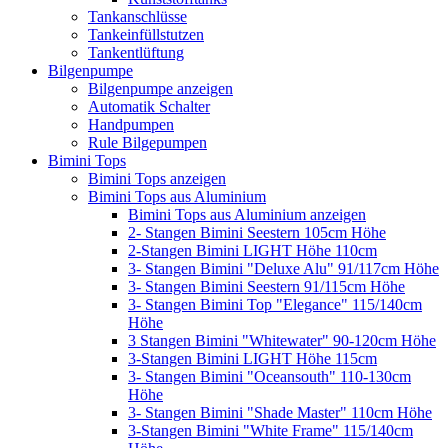
Tankanschlüsse
Tankeinfüllstutzen
Tankentlüftung
Bilgenpumpe
Bilgenpumpe anzeigen
Automatik Schalter
Handpumpen
Rule Bilgepumpen
Bimini Tops
Bimini Tops anzeigen
Bimini Tops aus Aluminium
Bimini Tops aus Aluminium anzeigen
2- Stangen Bimini Seestern 105cm Höhe
2-Stangen Bimini LIGHT Höhe 110cm
3- Stangen Bimini "Deluxe Alu" 91/117cm Höhe
3- Stangen Bimini Seestern 91/115cm Höhe
3- Stangen Bimini Top "Elegance" 115/140cm
Höhe
3 Stangen Bimini "Whitewater" 90-120cm Höhe
3-Stangen Bimini LIGHT Höhe 115cm
3- Stangen Bimini "Oceansouth" 110-130cm
Höhe
3- Stangen Bimini "Shade Master" 110cm Höhe
3-Stangen Bimini "White Frame" 115/140cm