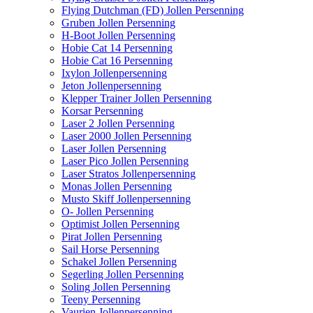
Flying Dutchman (FD) Jollen Persenning
Gruben Jollen Persenning
H-Boot Jollen Persenning
Hobie Cat 14 Persenning
Hobie Cat 16 Persenning
Ixylon Jollenpersenning
Jeton Jollenpersenning
Klepper Trainer Jollen Persenning
Korsar Persenning
Laser 2 Jollen Persenning
Laser 2000 Jollen Persenning
Laser Jollen Persenning
Laser Pico Jollen Persenning
Laser Stratos Jollenpersenning
Monas Jollen Persenning
Musto Skiff Jollenpersenning
O- Jollen Persenning
Optimist Jollen Persenning
Pirat Jollen Persenning
Sail Horse Persenning
Schakel Jollen Persenning
Segerling Jollen Persenning
Soling Jollen Persenning
Teeny Persenning
Vaurien Jollenpersenning