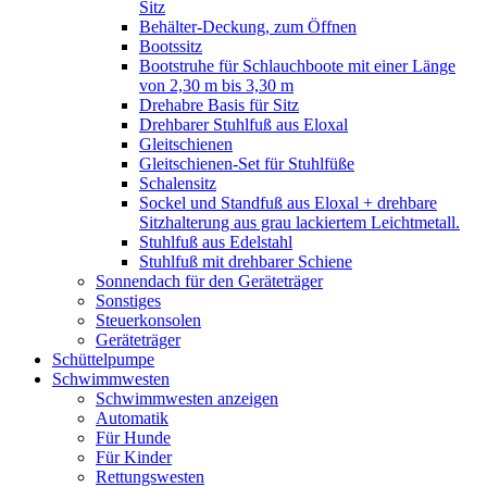
Sitz
Behälter-Deckung, zum Öffnen
Bootssitz
Bootstruhe für Schlauchboote mit einer Länge
von 2,30 m bis 3,30 m
Drehabre Basis für Sitz
Drehbarer Stuhlfuß aus Eloxal
Gleitschienen
Gleitschienen-Set für Stuhlfüße
Schalensitz
Sockel und Standfuß aus Eloxal + drehbare
Sitzhalterung aus grau lackiertem Leichtmetall.
Stuhlfuß aus Edelstahl
Stuhlfuß mit drehbarer Schiene
Sonnendach für den Geräteträger
Sonstiges
Steuerkonsolen
Geräteträger
Schüttelpumpe
Schwimmwesten
Schwimmwesten anzeigen
Automatik
Für Hunde
Für Kinder
Rettungswesten