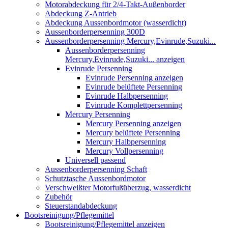
Motorabdeckung für 2/4-Takt-Außenborder
Abdeckung Z-Antrieb
Abdeckung Aussenbordmotor (wasserdicht)
Aussenborderpersenning 300D
Aussenborderpersenning Mercury,Evinrude,Suzuki...
Aussenborderpersenning
Mercury,Evinrude,Suzuki... anzeigen
Evinrude Persenning
Evinrude Persenning anzeigen
Evinrude belüftete Persenning
Evinrude Halbpersenning
Evinrude Komplettpersenning
Mercury Persenning
Mercury Persenning anzeigen
Mercury belüftete Persenning
Mercury Halbpersenning
Mercury Vollpersenning
Universell passend
Aussenborderpersenning Schaft
Schutztasche Aussenbordmotor
Verschweißter Motorfußüberzug, wasserdicht
Zubehör
Steuerstandabdeckung
Bootsreinigung/Pflegemittel
Bootsreinigung/Pflegemittel anzeigen