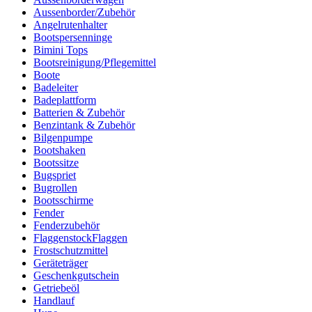
Aussenborder/Zubehör
Angelrutenhalter
Bootspersenninge
Bimini Tops
Bootsreinigung/Pflegemittel
Boote
Badeleiter
Badeplattform
Batterien & Zubehör
Benzintank & Zubehör
Bilgenpumpe
Bootshaken
Bootssitze
Bugspriet
Bugrollen
Bootsschirme
Fender
Fenderzubehör
FlaggenstockFlaggen
Frostschutzmittel
Geräteträger
Geschenkgutschein
Getriebeöl
Handlauf