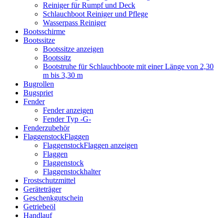
Reiniger für Rumpf und Deck
Schlauchboot Reiniger und Pflege
Wasserpass Reiniger
Bootsschirme
Bootssitze
Bootssitze anzeigen
Bootssitz
Bootstruhe für Schlauchboote mit einer Länge von 2,30
m bis 3,30 m
Bugrollen
Bugspriet
Fender
Fender anzeigen
Fender Typ -G-
Fenderzubehör
FlaggenstockFlaggen
FlaggenstockFlaggen anzeigen
Flaggen
Flaggenstock
Flaggenstockhalter
Frostschutzmittel
Geräteträger
Geschenkgutschein
Getriebeöl
Handlauf