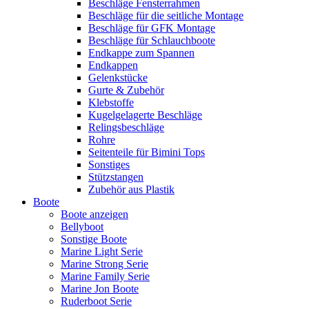
Beschläge Fensterrahmen
Beschläge für die seitliche Montage
Beschläge für GFK Montage
Beschläge für Schlauchboote
Endkappe zum Spannen
Endkappen
Gelenkstücke
Gurte & Zubehör
Klebstoffe
Kugelgelagerte Beschläge
Relingsbeschläge
Rohre
Seitenteile für Bimini Tops
Sonstiges
Stützstangen
Zubehör aus Plastik
Boote
Boote anzeigen
Bellyboot
Sonstige Boote
Marine Light Serie
Marine Strong Serie
Marine Family Serie
Marine Jon Boote
Ruderboot Serie