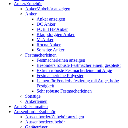
Anker/Zubehör
Anker/Zubehör anzeigen
Anker
Anker anzeigen
DC Anker
FOB THP Anker
Klappdraggen Anker
M-Anker
Rocna Anker
Sonstige Anker
Festmacherleinen
Festmacherleinen anzeigen
Besonders robuste Festmacherleinen, gespleißt
Extrem robuste Festmacherleine mit Auge
Festmacherleine Polyester
Leinen für Fenderbefestigung mit Auge, hohe
Festigkeit
Sehr robuste Festmacherleinen
Sonstige
Ankerleinen
Anti-Rutschmatten
Aussenborder/Zubehör
Aussenborder/Zubehör anzeigen
Aussenborderzubehör
Geräteträger