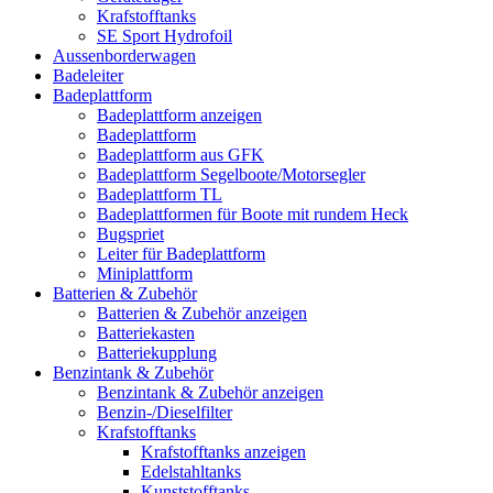
Krafstofftanks
SE Sport Hydrofoil
Aussenborderwagen
Badeleiter
Badeplattform
Badeplattform anzeigen
Badeplattform
Badeplattform aus GFK
Badeplattform Segelboote/Motorsegler
Badeplattform TL
Badeplattformen für Boote mit rundem Heck
Bugspriet
Leiter für Badeplattform
Miniplattform
Batterien & Zubehör
Batterien & Zubehör anzeigen
Batteriekasten
Batteriekupplung
Benzintank & Zubehör
Benzintank & Zubehör anzeigen
Benzin-/Dieselfilter
Krafstofftanks
Krafstofftanks anzeigen
Edelstahltanks
Kunststofftanks