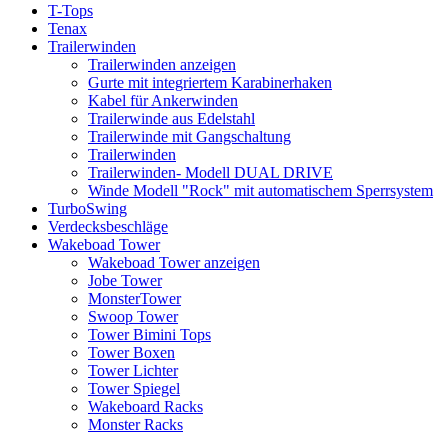
T-Tops
Tenax
Trailerwinden
Trailerwinden anzeigen
Gurte mit integriertem Karabinerhaken
Kabel für Ankerwinden
Trailerwinde aus Edelstahl
Trailerwinde mit Gangschaltung
Trailerwinden
Trailerwinden- Modell DUAL DRIVE
Winde Modell "Rock" mit automatischem Sperrsystem
TurboSwing
Verdecksbeschläge
Wakeboad Tower
Wakeboad Tower anzeigen
Jobe Tower
MonsterTower
Swoop Tower
Tower Bimini Tops
Tower Boxen
Tower Lichter
Tower Spiegel
Wakeboard Racks
Monster Racks