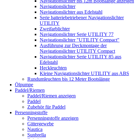
Navigationslichter bis 12m Bootslänge anzeigen
Navigationslichter
Navigationslichter aus Edelstahl
Serie batteriebetriebener Navigationslichter
UTILITY
Zweifarblichter
Navigationslichter Serie UTILITY 77
Navigationslichter "UTILITY Compact"
Ausführung zur Deckmontage der
Navigationslichter UTILITY Compact
Navigationslichter Serie UTILITY 85 aus
Edelstahl
Heckleuchten
Kleine Navigationslichter UTILITY aus ABS
Rundumleuchten bis 12 Meter Bootslänge
Ölpumpe
Paddel/Riemen
Paddel/Riemen anzeigen
Paddel
Zubehör für Paddel
Persenningstoffe
Persenningstoffe anzeigen
Gittergewebe
Nautica
Sunbrella