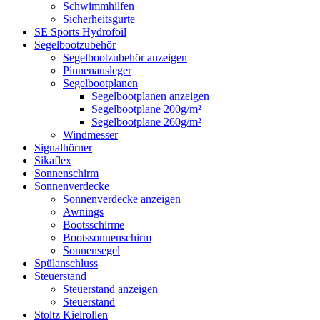
Schwimmhilfen
Sicherheitsgurte
SE Sports Hydrofoil
Segelbootzubehör
Segelbootzubehör anzeigen
Pinnenausleger
Segelbootplanen
Segelbootplanen anzeigen
Segelbootplane 200g/m²
Segelbootplane 260g/m²
Windmesser
Signalhörner
Sikaflex
Sonnenschirm
Sonnenverdecke
Sonnenverdecke anzeigen
Awnings
Bootsschirme
Bootssonnenschirm
Sonnensegel
Spülanschluss
Steuerstand
Steuerstand anzeigen
Steuerstand
Stoltz Kielrollen