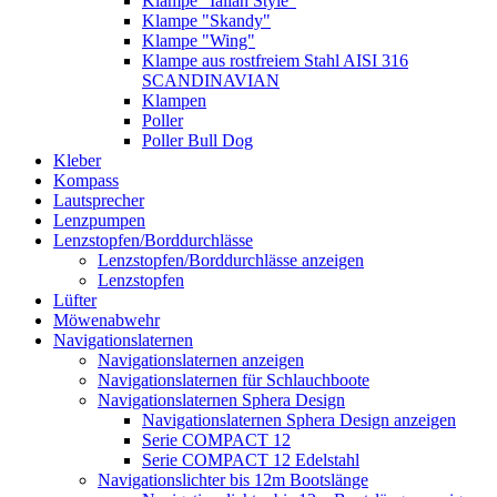
Klampe "Ialian Style"
Klampe "Skandy"
Klampe "Wing"
Klampe aus rostfreiem Stahl AISI 316
SCANDINAVIAN
Klampen
Poller
Poller Bull Dog
Kleber
Kompass
Lautsprecher
Lenzpumpen
Lenzstopfen/Borddurchlässe
Lenzstopfen/Borddurchlässe anzeigen
Lenzstopfen
Lüfter
Möwenabwehr
Navigationslaternen
Navigationslaternen anzeigen
Navigationslaternen für Schlauchboote
Navigationslaternen Sphera Design
Navigationslaternen Sphera Design anzeigen
Serie COMPACT 12
Serie COMPACT 12 Edelstahl
Navigationslichter bis 12m Bootslänge