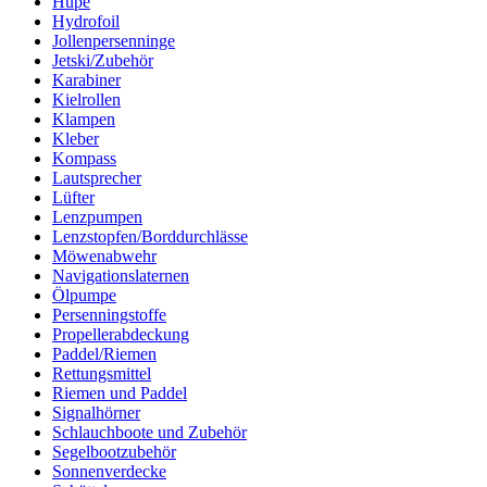
Hupe
Hydrofoil
Jollenpersenninge
Jetski/Zubehör
Karabiner
Kielrollen
Klampen
Kleber
Kompass
Lautsprecher
Lüfter
Lenzpumpen
Lenzstopfen/Borddurchlässe
Möwenabwehr
Navigationslaternen
Ölpumpe
Persenningstoffe
Propellerabdeckung
Paddel/Riemen
Rettungsmittel
Riemen und Paddel
Signalhörner
Schlauchboote und Zubehör
Segelbootzubehör
Sonnenverdecke