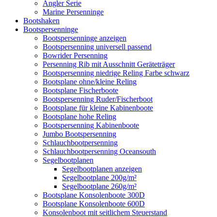
Angler Serie
Marine Persenninge
Bootshaken
Bootspersenninge
Bootspersenninge anzeigen
Bootspersenning universell passend
Bowrider Persenning
Persenning Rib mit Ausschnitt Geräteträger
Bootspersenning niedrige Reling Farbe schwarz
Bootsplane ohne/kleine Reling
Bootsplane Fischerboote
Bootspersenning Ruder/Fischerboot
Bootsplane für kleine Kabinenboote
Bootsplane hohe Reling
Bootspersenning Kabinenboote
Jumbo Bootspersenning
Schlauchbootpersenning
Schlauchbootpersenning Oceansouth
Segelbootplanen
Segelbootplanen anzeigen
Segelbootplane 200g/m²
Segelbootplane 260g/m²
Bootsplane Konsolenboote 300D
Bootsplane Konsolenboote 600D
Konsolenboot mit seitlichem Steuerstand