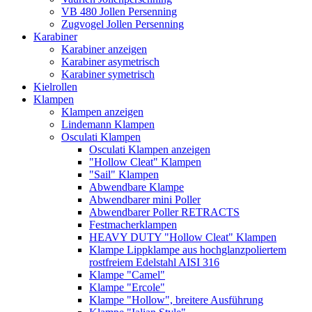
VB 480 Jollen Persenning
Zugvogel Jollen Persenning
Karabiner
Karabiner anzeigen
Karabiner asymetrisch
Karabiner symetrisch
Kielrollen
Klampen
Klampen anzeigen
Lindemann Klampen
Osculati Klampen
Osculati Klampen anzeigen
"Hollow Cleat" Klampen
"Sail" Klampen
Abwendbare Klampe
Abwendbarer mini Poller
Abwendbarer Poller RETRACTS
Festmacherklampen
HEAVY DUTY "Hollow Cleat" Klampen
Klampe Lippklampe aus hochglanzpoliertem
rostfreiem Edelstahl AISI 316
Klampe "Camel"
Klampe "Ercole"
Klampe "Hollow", breitere Ausführung