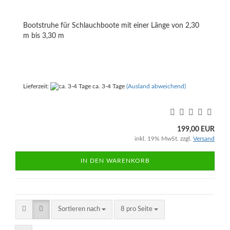
Bootstruhe für Schlauchboote mit einer Länge von 2,30
m bis 3,30 m
Lieferzeit:
ca. 3-4 Tage
(Ausland abweichend)
199,00 EUR
inkl. 19% MwSt. zzgl.
Versand
IN DEN WARENKORB
Sortieren nach
pro Seite
Sortieren nach
8 pro Seite