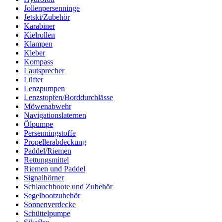
Jollenpersenninge
Jetski/Zubehör
Karabiner
Kielrollen
Klampen
Kleber
Kompass
Lautsprecher
Lüfter
Lenzpumpen
Lenzstopfen/Borddurchlässe
Möwenabwehr
Navigationslaternen
Ölpumpe
Persenningstoffe
Propellerabdeckung
Paddel/Riemen
Rettungsmittel
Riemen und Paddel
Signalhörner
Schlauchboote und Zubehör
Segelbootzubehör
Sonnenverdecke
Schüttelpumpe