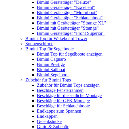
Bimini Geräteträger "Deluxe"
Bimini Geräteträger "Excellent"
Bimini Geräteträger "Motorboot"
Bimini Geräteträger "Schlauchboot"
Bimini mit Geräteträger "Strange XL"
Bimini mit Geräteträger "Strange"
Bimini Geräteträger "Front Superior"
Bimini Top für Wakeboard Tower
Sonnenschirme
Bimini Top für Segelboote
Bimini Top für Segelboote anzeigen
Bimini Cagnaro
Bimini Prestige
Bimini Sailboat
Bimini Segelboot
Zubehör für Bimini Tops
Zubehör für Bimini Tops anzeigen
Beschläge Fensterrahmen
Beschläge für die seitliche Montage
Beschläge für GFK Montage
Beschläge für Schlauchboote
Endkappe zum Spannen
Endkappen
Gelenkstücke
Gurte & Zubehör