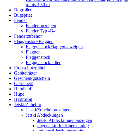
m bis 3,30 m
Bugrollen
Bugspriet
Fender
Fender anzeigen
Fender Typ -G-
Fenderzubehör
FlaggenstockFlaggen
FlaggenstockFlaggen anzeigen
Flaggen
Flaggenstock
Flaggenstockhalter
Frostschutzmittel
Geräteträger
Geschenkgutschein
Getriebeöl
Handlauf
Hupe
Hydrofoil
Jetski/Zubehör
Jetski/Zubehör anzeigen
Jetski Abdeckungen
Jetski Abdeckungen anzeigen
angepasste Jetskipersenning
universal Jetskipersenning