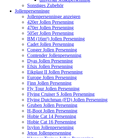
Sonstiges Zubehör
Jollenpersenninge
Jollenpersenninge anzeigen
420er Jollen Persenning
470er Jollen Persenning
505er Jollen Persenning
BM (16m²) Jollen Persenning
Cadet Jollen Persenning
Conger Jollen Persenning
Contender Jollenpersenning
Dyas Jollen Persenning
Efsix Jollen Persenning
Eikplast II Jollen Persenning
Europe Jollen Persenning
Finn Jollen Persenning
Fly Tour Jollen Persenning
Flying Cruiser S Jollen Persenning
Flying Dutchman (FD) Jollen Persenning
Gruben Jollen Persenning
H-Boot Jollen Persenning
Hobie Cat 14 Persenning
Hobie Cat 16 Persenning
Ixylon Jollenpersenning
Jeton Jollenpersenning