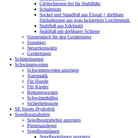
Gleitschienen-Set für Stuhlfüße
Schalensitz
Sockel und Standfuß aus Eloxal + drehbare
Sitzhalterung aus grau lackiertem Leichtmetall.
Stuhlfuß aus Edelstahl
Stuhlfuß mit drehbarer Schiene
Sonnendach für den Geräteträger
Sonstiges
Steuerkonsolen
Geräteträger
Schüttelpumpe
Schwimmwesten
Schwimmwesten anzeigen
Automatik
Für Hunde
Für Kinder
Rettungswesten
Schwimmhilfen
Sicherheitsgurte
SE Sports Hydrofoil
Segelbootzubehör
Segelbootzubehör anzeigen
Pinnenausleger
Segelbootplanen
Segelbootplanen anzeigen