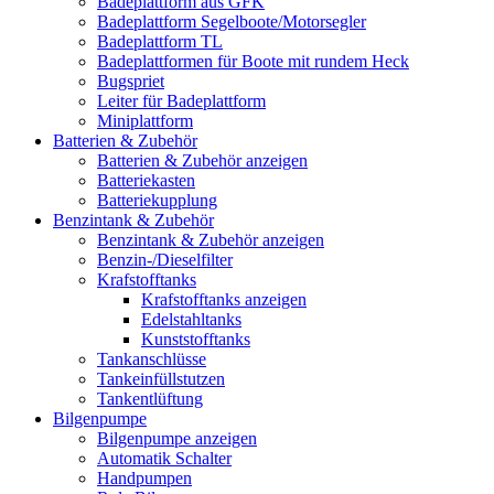
Badeplattform aus GFK
Badeplattform Segelboote/Motorsegler
Badeplattform TL
Badeplattformen für Boote mit rundem Heck
Bugspriet
Leiter für Badeplattform
Miniplattform
Batterien & Zubehör
Batterien & Zubehör anzeigen
Batteriekasten
Batteriekupplung
Benzintank & Zubehör
Benzintank & Zubehör anzeigen
Benzin-/Dieselfilter
Krafstofftanks
Krafstofftanks anzeigen
Edelstahltanks
Kunststofftanks
Tankanschlüsse
Tankeinfüllstutzen
Tankentlüftung
Bilgenpumpe
Bilgenpumpe anzeigen
Automatik Schalter
Handpumpen