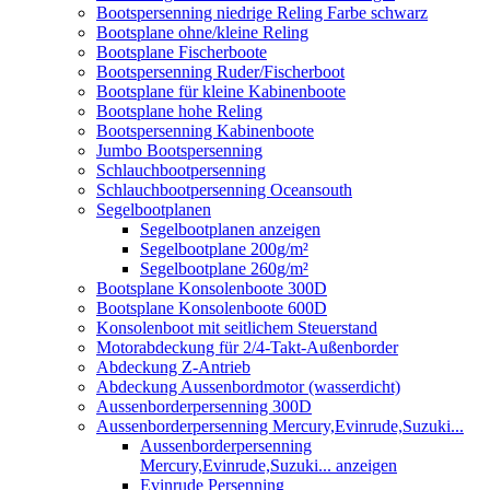
Bootspersenning niedrige Reling Farbe schwarz
Bootsplane ohne/kleine Reling
Bootsplane Fischerboote
Bootspersenning Ruder/Fischerboot
Bootsplane für kleine Kabinenboote
Bootsplane hohe Reling
Bootspersenning Kabinenboote
Jumbo Bootspersenning
Schlauchbootpersenning
Schlauchbootpersenning Oceansouth
Segelbootplanen
Segelbootplanen anzeigen
Segelbootplane 200g/m²
Segelbootplane 260g/m²
Bootsplane Konsolenboote 300D
Bootsplane Konsolenboote 600D
Konsolenboot mit seitlichem Steuerstand
Motorabdeckung für 2/4-Takt-Außenborder
Abdeckung Z-Antrieb
Abdeckung Aussenbordmotor (wasserdicht)
Aussenborderpersenning 300D
Aussenborderpersenning Mercury,Evinrude,Suzuki...
Aussenborderpersenning
Mercury,Evinrude,Suzuki... anzeigen
Evinrude Persenning