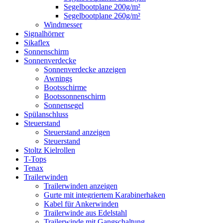
Segelbootplane 200g/m²
Segelbootplane 260g/m²
Windmesser
Signalhörner
Sikaflex
Sonnenschirm
Sonnenverdecke
Sonnenverdecke anzeigen
Awnings
Bootsschirme
Bootssonnenschirm
Sonnensegel
Spülanschluss
Steuerstand
Steuerstand anzeigen
Steuerstand
Stoltz Kielrollen
T-Tops
Tenax
Trailerwinden
Trailerwinden anzeigen
Gurte mit integriertem Karabinerhaken
Kabel für Ankerwinden
Trailerwinde aus Edelstahl
Trailerwinde mit Gangschaltung