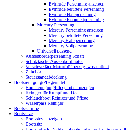
Evinrude Persenning anzeigen
Evinrude belüftete Persenning
Evinrude Halbpersenning
Evinrude Komplettpersenning
Mercury Persenning
Mercury Persenning anzeigen
Mercury belüftete Persenning
Mercury Halbpersenning
Mercury Vollpersenning
Universell passend
Aussenborderpersenning Schaft
Schutztasche Aussenbordmotor
Verschweißter Motorfußüberzug, wasserdicht
Zubehör
Steuerstandabdeckung
Bootsreinigung/Pflegemittel
Bootsreinigung/Pflegemittel anzeigen
Reiniger für Rumpf und Deck
Schlauchboot Reiniger und Pflege
Wasserpass Reiniger
Bootsschirme
Bootssitze
Bootssitze anzeigen
Bootssitz
Bootstruhe für Schlauchboote mit einer Länge von 2,30