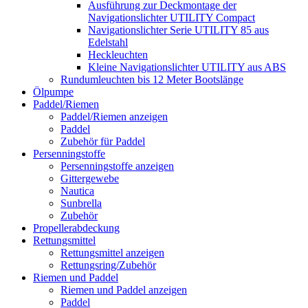
Ausführung zur Deckmontage der
Navigationslichter UTILITY Compact
Navigationslichter Serie UTILITY 85 aus
Edelstahl
Heckleuchten
Kleine Navigationslichter UTILITY aus ABS
Rundumleuchten bis 12 Meter Bootslänge
Ölpumpe
Paddel/Riemen
Paddel/Riemen anzeigen
Paddel
Zubehör für Paddel
Persenningstoffe
Persenningstoffe anzeigen
Gittergewebe
Nautica
Sunbrella
Zubehör
Propellerabdeckung
Rettungsmittel
Rettungsmittel anzeigen
Rettungsring/Zubehör
Riemen und Paddel
Riemen und Paddel anzeigen
Paddel