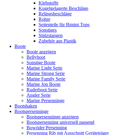
Klebstoffe
Kugelgelagerte Beschläge
Relingsbeschläge
Rohre
Seitenteile für Bimini Tops
Sonstiges
Stützstangen
Zubehör aus Plastik
Boote
Boote anzeigen
Bellyboot
Sonstige Boote
Marine Light Serie
Marine Strong Serie
Marine Family Serie
Marine Jon Boote
Ruderboot Serie
Angler Serie
Marine Persenninge
Bootshaken
Bootspersenninge
Bootspersenninge anzeigen
Bootspersenning universell passend
Bowrider Persenning
Persenning Rib mit Ausschnitt Geräteträger