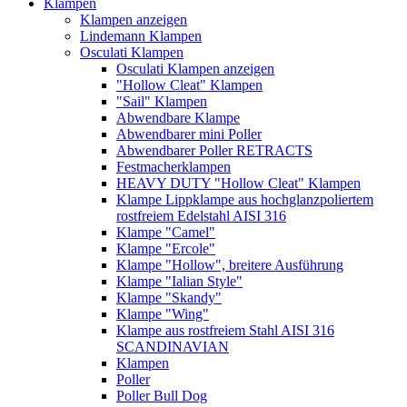
Klampen
Klampen anzeigen
Lindemann Klampen
Osculati Klampen
Osculati Klampen anzeigen
"Hollow Cleat" Klampen
"Sail" Klampen
Abwendbare Klampe
Abwendbarer mini Poller
Abwendbarer Poller RETRACTS
Festmacherklampen
HEAVY DUTY "Hollow Cleat" Klampen
Klampe Lippklampe aus hochglanzpoliertem
rostfreiem Edelstahl AISI 316
Klampe "Camel"
Klampe "Ercole"
Klampe "Hollow", breitere Ausführung
Klampe "Ialian Style"
Klampe "Skandy"
Klampe "Wing"
Klampe aus rostfreiem Stahl AISI 316
SCANDINAVIAN
Klampen
Poller
Poller Bull Dog