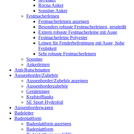
Rocna Anker
Sonstige Anker
Festmacherleinen
Festmacherleinen anzeigen
Besonders robuste Festmacherleinen, gespleißt
Extrem robuste Festmacherleine mit Auge
Festmacherleine Polyester
Leinen für Fenderbefestigung mit Auge, hohe
Festigkeit
Sehr robuste Festmacherleinen
Sonstige
Ankerleinen
Anti-Rutschmatten
Aussenborder/Zubehör
Aussenborder/Zubehör anzeigen
Aussenborderzubehör
Geräteträger
Krafstofftanks
SE Sport Hydrofoil
Aussenborderwagen
Badeleiter
Badeplattform
Badeplattform anzeigen
Badeplattform