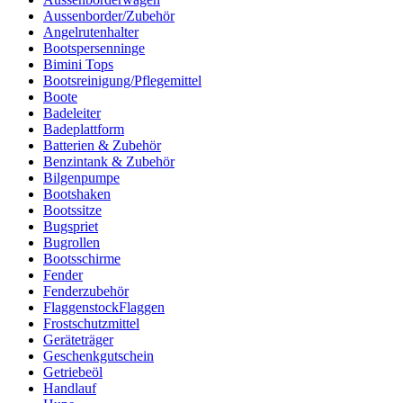
Aussenborder/Zubehör
Angelrutenhalter
Bootspersenninge
Bimini Tops
Bootsreinigung/Pflegemittel
Boote
Badeleiter
Badeplattform
Batterien & Zubehör
Benzintank & Zubehör
Bilgenpumpe
Bootshaken
Bootssitze
Bugspriet
Bugrollen
Bootsschirme
Fender
Fenderzubehör
FlaggenstockFlaggen
Frostschutzmittel
Geräteträger
Geschenkgutschein
Getriebeöl
Handlauf