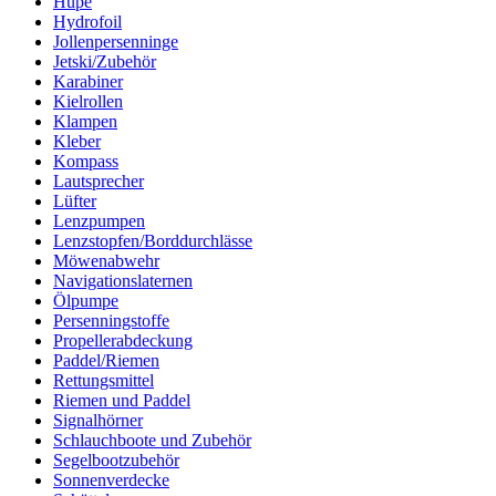
Hupe
Hydrofoil
Jollenpersenninge
Jetski/Zubehör
Karabiner
Kielrollen
Klampen
Kleber
Kompass
Lautsprecher
Lüfter
Lenzpumpen
Lenzstopfen/Borddurchlässe
Möwenabwehr
Navigationslaternen
Ölpumpe
Persenningstoffe
Propellerabdeckung
Paddel/Riemen
Rettungsmittel
Riemen und Paddel
Signalhörner
Schlauchboote und Zubehör
Segelbootzubehör
Sonnenverdecke