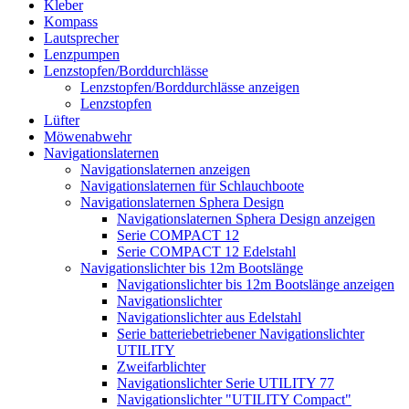
Kleber
Kompass
Lautsprecher
Lenzpumpen
Lenzstopfen/Borddurchlässe
Lenzstopfen/Borddurchlässe anzeigen
Lenzstopfen
Lüfter
Möwenabwehr
Navigationslaternen
Navigationslaternen anzeigen
Navigationslaternen für Schlauchboote
Navigationslaternen Sphera Design
Navigationslaternen Sphera Design anzeigen
Serie COMPACT 12
Serie COMPACT 12 Edelstahl
Navigationslichter bis 12m Bootslänge
Navigationslichter bis 12m Bootslänge anzeigen
Navigationslichter
Navigationslichter aus Edelstahl
Serie batteriebetriebener Navigationslichter
UTILITY
Zweifarblichter
Navigationslichter Serie UTILITY 77
Navigationslichter "UTILITY Compact"