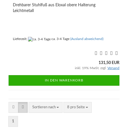
Drehbarer Stuhlfuß aus Eloxal obere Halterung
Leichtmetall
Lieferzeit:
ca. 3-4 Tage
(Ausland abweichend)
131,50 EUR
inkl. 19% MwSt. zzgl.
Versand
IN DEN WARENKORB
Sortieren nach
pro Seite
Sortieren nach
8 pro Seite
1