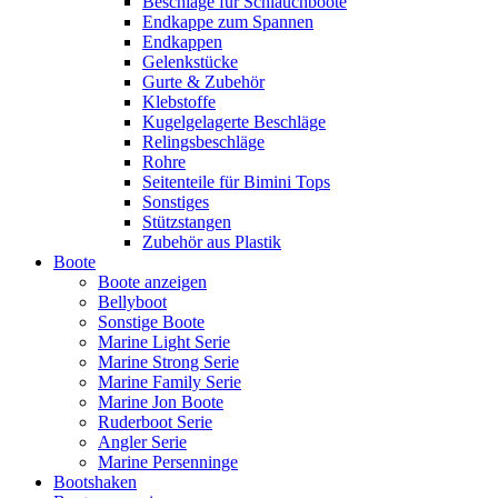
Beschläge für Schlauchboote
Endkappe zum Spannen
Endkappen
Gelenkstücke
Gurte & Zubehör
Klebstoffe
Kugelgelagerte Beschläge
Relingsbeschläge
Rohre
Seitenteile für Bimini Tops
Sonstiges
Stützstangen
Zubehör aus Plastik
Boote
Boote anzeigen
Bellyboot
Sonstige Boote
Marine Light Serie
Marine Strong Serie
Marine Family Serie
Marine Jon Boote
Ruderboot Serie
Angler Serie
Marine Persenninge
Bootshaken