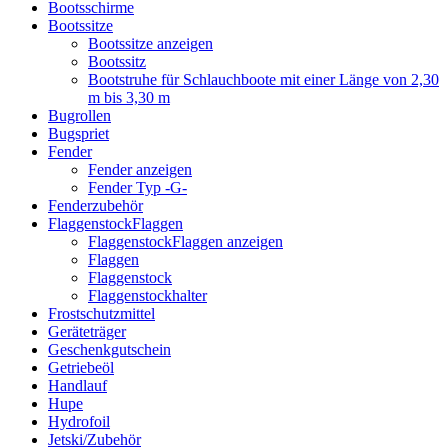
Bootsschirme
Bootssitze
Bootssitze anzeigen
Bootssitz
Bootstruhe für Schlauchboote mit einer Länge von 2,30
m bis 3,30 m
Bugrollen
Bugspriet
Fender
Fender anzeigen
Fender Typ -G-
Fenderzubehör
FlaggenstockFlaggen
FlaggenstockFlaggen anzeigen
Flaggen
Flaggenstock
Flaggenstockhalter
Frostschutzmittel
Geräteträger
Geschenkgutschein
Getriebeöl
Handlauf
Hupe
Hydrofoil
Jetski/Zubehör