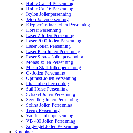
Hobie Cat 14 Persenning
Hobie Cat 16 Persenning
Ixylon Jollenpersenning
Jeton Jollenpersenning
Klepper Trainer Jollen Persenning
Korsar Persenning
Laser 2 Jollen Persenning
Laser 2000 Jollen Persenning
Laser Jollen Persenning
Laser Pico Jollen Persenning
Laser Stratos Jollenpersenning
Monas Jollen Persenning
Musto Skiff Jollenpersenning
O- Jollen Persenning
Optimist Jollen Persenning
Pirat Jollen Persenning
Sail Horse Persenning
Schakel Jollen Persenning
Segerling Jollen Persenning
Soling Jollen Persenning
Teeny Persenning
Vaurien Jollenpersenning
VB 480 Jollen Persenning
Zugvogel Jollen Persenning
Karabiner