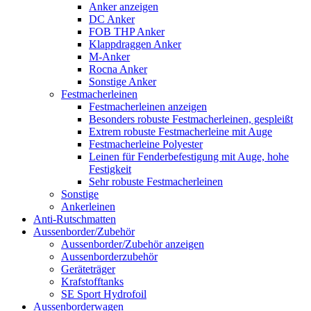
Anker anzeigen
DC Anker
FOB THP Anker
Klappdraggen Anker
M-Anker
Rocna Anker
Sonstige Anker
Festmacherleinen
Festmacherleinen anzeigen
Besonders robuste Festmacherleinen, gespleißt
Extrem robuste Festmacherleine mit Auge
Festmacherleine Polyester
Leinen für Fenderbefestigung mit Auge, hohe
Festigkeit
Sehr robuste Festmacherleinen
Sonstige
Ankerleinen
Anti-Rutschmatten
Aussenborder/Zubehör
Aussenborder/Zubehör anzeigen
Aussenborderzubehör
Geräteträger
Krafstofftanks
SE Sport Hydrofoil
Aussenborderwagen