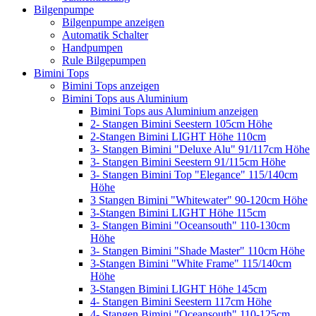
Bilgenpumpe
Bilgenpumpe anzeigen
Automatik Schalter
Handpumpen
Rule Bilgepumpen
Bimini Tops
Bimini Tops anzeigen
Bimini Tops aus Aluminium
Bimini Tops aus Aluminium anzeigen
2- Stangen Bimini Seestern 105cm Höhe
2-Stangen Bimini LIGHT Höhe 110cm
3- Stangen Bimini "Deluxe Alu" 91/117cm Höhe
3- Stangen Bimini Seestern 91/115cm Höhe
3- Stangen Bimini Top "Elegance" 115/140cm
Höhe
3 Stangen Bimini "Whitewater" 90-120cm Höhe
3-Stangen Bimini LIGHT Höhe 115cm
3- Stangen Bimini "Oceansouth" 110-130cm
Höhe
3- Stangen Bimini "Shade Master" 110cm Höhe
3-Stangen Bimini "White Frame" 115/140cm
Höhe
3-Stangen Bimini LIGHT Höhe 145cm
4- Stangen Bimini Seestern 117cm Höhe
4- Stangen Bimini "Oceansouth" 110-125cm