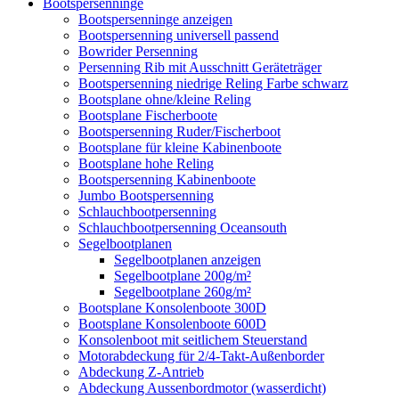
Bootspersenninge
Bootspersenninge anzeigen
Bootspersenning universell passend
Bowrider Persenning
Persenning Rib mit Ausschnitt Geräteträger
Bootspersenning niedrige Reling Farbe schwarz
Bootsplane ohne/kleine Reling
Bootsplane Fischerboote
Bootspersenning Ruder/Fischerboot
Bootsplane für kleine Kabinenboote
Bootsplane hohe Reling
Bootspersenning Kabinenboote
Jumbo Bootspersenning
Schlauchbootpersenning
Schlauchbootpersenning Oceansouth
Segelbootplanen
Segelbootplanen anzeigen
Segelbootplane 200g/m²
Segelbootplane 260g/m²
Bootsplane Konsolenboote 300D
Bootsplane Konsolenboote 600D
Konsolenboot mit seitlichem Steuerstand
Motorabdeckung für 2/4-Takt-Außenborder
Abdeckung Z-Antrieb
Abdeckung Aussenbordmotor (wasserdicht)