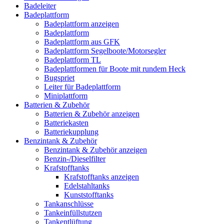
Badeleiter
Badeplattform
Badeplattform anzeigen
Badeplattform
Badeplattform aus GFK
Badeplattform Segelboote/Motorsegler
Badeplattform TL
Badeplattformen für Boote mit rundem Heck
Bugspriet
Leiter für Badeplattform
Miniplattform
Batterien & Zubehör
Batterien & Zubehör anzeigen
Batteriekasten
Batteriekupplung
Benzintank & Zubehör
Benzintank & Zubehör anzeigen
Benzin-/Dieselfilter
Krafstofftanks
Krafstofftanks anzeigen
Edelstahltanks
Kunststofftanks
Tankanschlüsse
Tankeinfüllstutzen
Tankentlüftung