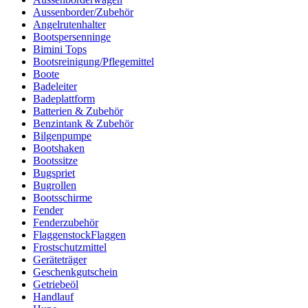
Aussenborder/Zubehör
Angelrutenhalter
Bootspersenninge
Bimini Tops
Bootsreinigung/Pflegemittel
Boote
Badeleiter
Badeplattform
Batterien & Zubehör
Benzintank & Zubehör
Bilgenpumpe
Bootshaken
Bootssitze
Bugspriet
Bugrollen
Bootsschirme
Fender
Fenderzubehör
FlaggenstockFlaggen
Frostschutzmittel
Geräteträger
Geschenkgutschein
Getriebeöl
Handlauf