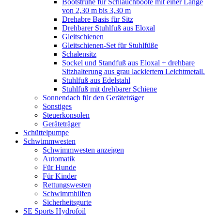
Bootstruhe für Schlauchboote mit einer Länge
von 2,30 m bis 3,30 m
Drehabre Basis für Sitz
Drehbarer Stuhlfuß aus Eloxal
Gleitschienen
Gleitschienen-Set für Stuhlfüße
Schalensitz
Sockel und Standfuß aus Eloxal + drehbare
Sitzhalterung aus grau lackiertem Leichtmetall.
Stuhlfuß aus Edelstahl
Stuhlfuß mit drehbarer Schiene
Sonnendach für den Geräteträger
Sonstiges
Steuerkonsolen
Geräteträger
Schüttelpumpe
Schwimmwesten
Schwimmwesten anzeigen
Automatik
Für Hunde
Für Kinder
Rettungswesten
Schwimmhilfen
Sicherheitsgurte
SE Sports Hydrofoil