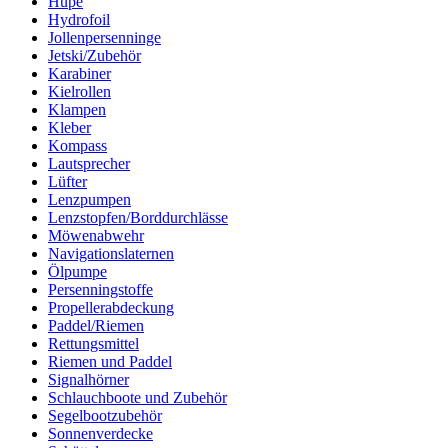
Hupe
Hydrofoil
Jollenpersenninge
Jetski/Zubehör
Karabiner
Kielrollen
Klampen
Kleber
Kompass
Lautsprecher
Lüfter
Lenzpumpen
Lenzstopfen/Borddurchlässe
Möwenabwehr
Navigationslaternen
Ölpumpe
Persenningstoffe
Propellerabdeckung
Paddel/Riemen
Rettungsmittel
Riemen und Paddel
Signalhörner
Schlauchboote und Zubehör
Segelbootzubehör
Sonnenverdecke