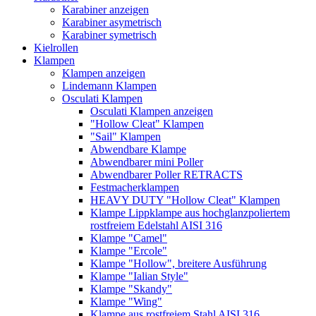
Karabiner anzeigen
Karabiner asymetrisch
Karabiner symetrisch
Kielrollen
Klampen
Klampen anzeigen
Lindemann Klampen
Osculati Klampen
Osculati Klampen anzeigen
"Hollow Cleat" Klampen
"Sail" Klampen
Abwendbare Klampe
Abwendbarer mini Poller
Abwendbarer Poller RETRACTS
Festmacherklampen
HEAVY DUTY "Hollow Cleat" Klampen
Klampe Lippklampe aus hochglanzpoliertem
rostfreiem Edelstahl AISI 316
Klampe "Camel"
Klampe "Ercole"
Klampe "Hollow", breitere Ausführung
Klampe "Ialian Style"
Klampe "Skandy"
Klampe "Wing"
Klampe aus rostfreiem Stahl AISI 316