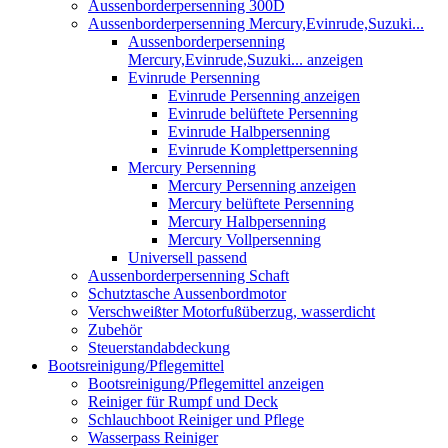
Aussenborderpersenning 300D
Aussenborderpersenning Mercury,Evinrude,Suzuki...
Aussenborderpersenning
Mercury,Evinrude,Suzuki... anzeigen
Evinrude Persenning
Evinrude Persenning anzeigen
Evinrude belüftete Persenning
Evinrude Halbpersenning
Evinrude Komplettpersenning
Mercury Persenning
Mercury Persenning anzeigen
Mercury belüftete Persenning
Mercury Halbpersenning
Mercury Vollpersenning
Universell passend
Aussenborderpersenning Schaft
Schutztasche Aussenbordmotor
Verschweißter Motorfußüberzug, wasserdicht
Zubehör
Steuerstandabdeckung
Bootsreinigung/Pflegemittel
Bootsreinigung/Pflegemittel anzeigen
Reiniger für Rumpf und Deck
Schlauchboot Reiniger und Pflege
Wasserpass Reiniger