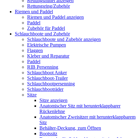
Rettungsmittel anzeigen
Rettungsring/Zubehör
Riemen und Paddel
Riemen und Paddel anzeigen
Paddel
Zubehör für Paddel
Schlauchboote und Zubehör
Schlauchboote und Zubehör anzeigen
Elektrische Pumpen
Flaggen
Kleber und Reparatur
Paddel
RIB Persenning
Schlauchboot Anker
Schlauchboot-Trailer
Schlauchbootpersenning
Schlauchbooträder
Sitze
Sitze anzeigen
Anatomischer Sitz mit herunterklappbarer
Rückenlehne
Anatomischer Zweisitzer mit herunterklappbarem
Sitz
Behälter-Deckung, zum Öffnen
Bootssitz