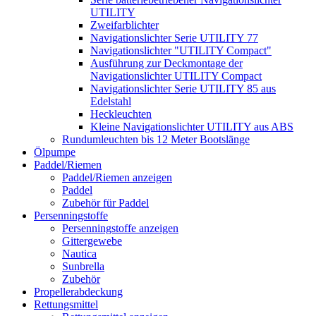
UTILITY
Zweifarblichter
Navigationslichter Serie UTILITY 77
Navigationslichter "UTILITY Compact"
Ausführung zur Deckmontage der
Navigationslichter UTILITY Compact
Navigationslichter Serie UTILITY 85 aus
Edelstahl
Heckleuchten
Kleine Navigationslichter UTILITY aus ABS
Rundumleuchten bis 12 Meter Bootslänge
Ölpumpe
Paddel/Riemen
Paddel/Riemen anzeigen
Paddel
Zubehör für Paddel
Persenningstoffe
Persenningstoffe anzeigen
Gittergewebe
Nautica
Sunbrella
Zubehör
Propellerabdeckung
Rettungsmittel