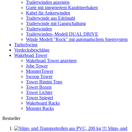
Trailerwinden anzeigen
Gurte mit integriertem Karabinerhaken
Kabel für Ankerwinden
Trailerwinde aus Edelstahl
Trailerwinde mit Gangschaltung
Trailerwinden
Trailerwinden- Modell DUAL DRIVE
Winde Modell "Rock" mit automatischem Sperrsystem
TurboSwing
Verdecksbeschläge
Wakeboad Tower
Wakeboad Tower anzeigen
Jobe Tower
MonsterTower
Swoop Tower
Tower Bimini Tops
Tower Boxen
Tower Lichter
Tower Spiegel
Wakeboard Racks
Monster Racks
Bestseller
Slipp- und