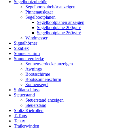
Segelbootzubehör
Segelbootzubehör anzeigen
Pinnenausleger
Segelbootplanen
Segelbootplanen anzeigen
Segelbootplane 200g/m²
Segelbootplane 260g/m²
Windmesser
Signalhörner
Sikaflex
Sonnenschirm
Sonnenverdecke
Sonnenverdecke anzeigen
Awnings
Bootsschirme
Bootssonnenschirm
Sonnensegel
Spülanschluss
Steuerstand
Steuerstand anzeigen
Steuerstand
Stoltz Kielrollen
T-Tops
Tenax
Trailerwinden