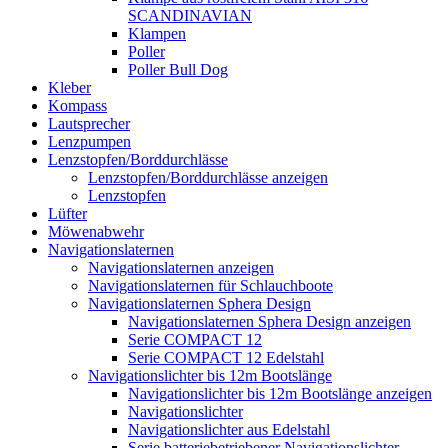
SCANDINAVIAN
Klampen
Poller
Poller Bull Dog
Kleber
Kompass
Lautsprecher
Lenzpumpen
Lenzstopfen/Borddurchlässe
Lenzstopfen/Borddurchlässe anzeigen
Lenzstopfen
Lüfter
Möwenabwehr
Navigationslaternen
Navigationslaternen anzeigen
Navigationslaternen für Schlauchboote
Navigationslaternen Sphera Design
Navigationslaternen Sphera Design anzeigen
Serie COMPACT 12
Serie COMPACT 12 Edelstahl
Navigationslichter bis 12m Bootslänge
Navigationslichter bis 12m Bootslänge anzeigen
Navigationslichter
Navigationslichter aus Edelstahl
Serie batteriebetriebener Navigationslichter