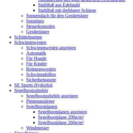
Stuhlfuß aus Edelstahl
Stuhlfuß mit drehbarer Schiene
Sonnendach für den Geräteträger
Sonstiges
Steuerkonsolen
Geräteträger
Schüttelpumpe
Schwimmwesten
Schwimmwesten anzeigen
Automatik
Für Hunde
Für Kinder
Rettungswesten
Schwimmhilfen
Sicherheitsgurte
SE Sports Hydrofoil
Segelbootzubehör
Segelbootzubehör anzeigen
Pinnenausleger
Segelbootplanen
Segelbootplanen anzeigen
Segelbootplane 200g/m²
Segelbootplane 260g/m²
Windmesser