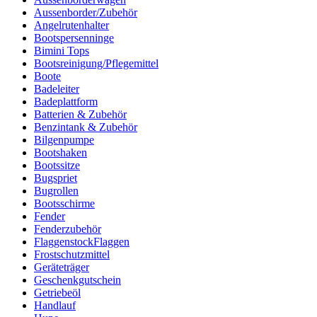
Aussenborder/Zubehör
Angelrutenhalter
Bootspersenninge
Bimini Tops
Bootsreinigung/Pflegemittel
Boote
Badeleiter
Badeplattform
Batterien & Zubehör
Benzintank & Zubehör
Bilgenpumpe
Bootshaken
Bootssitze
Bugspriet
Bugrollen
Bootsschirme
Fender
Fenderzubehör
FlaggenstockFlaggen
Frostschutzmittel
Geräteträger
Geschenkgutschein
Getriebeöl
Handlauf