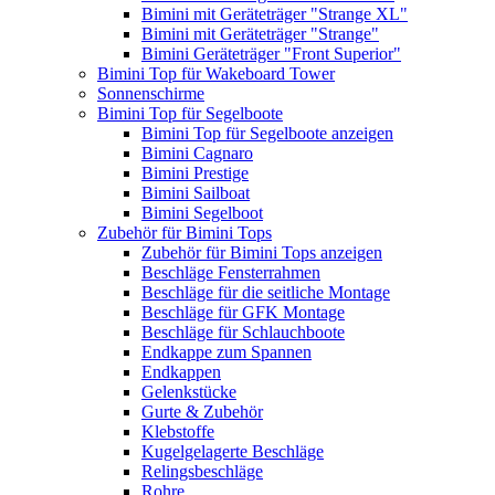
Bimini mit Geräteträger "Strange XL"
Bimini mit Geräteträger "Strange"
Bimini Geräteträger "Front Superior"
Bimini Top für Wakeboard Tower
Sonnenschirme
Bimini Top für Segelboote
Bimini Top für Segelboote anzeigen
Bimini Cagnaro
Bimini Prestige
Bimini Sailboat
Bimini Segelboot
Zubehör für Bimini Tops
Zubehör für Bimini Tops anzeigen
Beschläge Fensterrahmen
Beschläge für die seitliche Montage
Beschläge für GFK Montage
Beschläge für Schlauchboote
Endkappe zum Spannen
Endkappen
Gelenkstücke
Gurte & Zubehör
Klebstoffe
Kugelgelagerte Beschläge
Relingsbeschläge
Rohre