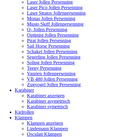
Laser Jollen Persenning
Laser Pico Jollen Persenning
Laser Stratos Jollenpersenning
Monas Jollen Persenning
Musto Skiff Jollenpersenning
O- Jollen Persenning
Optimist Jollen Persenning
Pirat Jollen Persenning
Sail Horse Persenning
Schakel Jollen Persenning
Segerling Jollen Persenning
Soling Jollen Persenning
Teeny Persenning
Vaurien Jollenpersenning
VB 480 Jollen Persenning
Zugvogel Jollen Persenning
Karabiner
Karabiner anzeigen
Karabiner asymetrisch
Karabiner symetrisch
Kielrollen
Klampen
Klampen anzeigen
Lindemann Klampen
Osculati Klampen