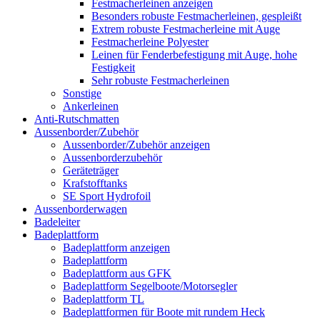
Festmacherleinen anzeigen
Besonders robuste Festmacherleinen, gespleißt
Extrem robuste Festmacherleine mit Auge
Festmacherleine Polyester
Leinen für Fenderbefestigung mit Auge, hohe
Festigkeit
Sehr robuste Festmacherleinen
Sonstige
Ankerleinen
Anti-Rutschmatten
Aussenborder/Zubehör
Aussenborder/Zubehör anzeigen
Aussenborderzubehör
Geräteträger
Krafstofftanks
SE Sport Hydrofoil
Aussenborderwagen
Badeleiter
Badeplattform
Badeplattform anzeigen
Badeplattform
Badeplattform aus GFK
Badeplattform Segelboote/Motorsegler
Badeplattform TL
Badeplattformen für Boote mit rundem Heck