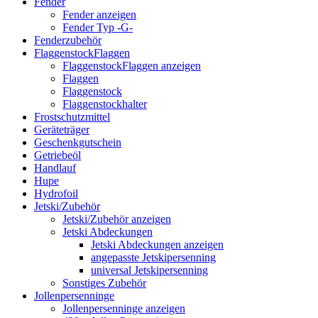
Fender
Fender anzeigen
Fender Typ -G-
Fenderzubehör
FlaggenstockFlaggen
FlaggenstockFlaggen anzeigen
Flaggen
Flaggenstock
Flaggenstockhalter
Frostschutzmittel
Geräteträger
Geschenkgutschein
Getriebeöl
Handlauf
Hupe
Hydrofoil
Jetski/Zubehör
Jetski/Zubehör anzeigen
Jetski Abdeckungen
Jetski Abdeckungen anzeigen
angepasste Jetskipersenning
universal Jetskipersenning
Sonstiges Zubehör
Jollenpersenninge
Jollenpersenninge anzeigen