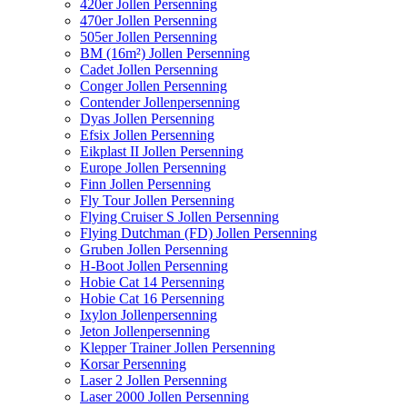
420er Jollen Persenning
470er Jollen Persenning
505er Jollen Persenning
BM (16m²) Jollen Persenning
Cadet Jollen Persenning
Conger Jollen Persenning
Contender Jollenpersenning
Dyas Jollen Persenning
Efsix Jollen Persenning
Eikplast II Jollen Persenning
Europe Jollen Persenning
Finn Jollen Persenning
Fly Tour Jollen Persenning
Flying Cruiser S Jollen Persenning
Flying Dutchman (FD) Jollen Persenning
Gruben Jollen Persenning
H-Boot Jollen Persenning
Hobie Cat 14 Persenning
Hobie Cat 16 Persenning
Ixylon Jollenpersenning
Jeton Jollenpersenning
Klepper Trainer Jollen Persenning
Korsar Persenning
Laser 2 Jollen Persenning
Laser 2000 Jollen Persenning