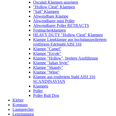
Osculati Klampen anzeigen
"Hollow Cleat" Klampen
"Sail" Klampen
Abwendbare Klampe
Abwendbarer mini Poller
Abwendbarer Poller RETRACTS
Festmacherklampen
HEAVY DUTY "Hollow Cleat" Klampen
Klampe Lippklampe aus hochglanzpoliertem
rostfreiem Edelstahl AISI 316
Klampe "Camel"
Klampe "Ercole"
Klampe "Hollow", breitere Ausführung
Klampe "Ialian Style"
Klampe "Skandy"
Klampe "Wing"
Klampe aus rostfreiem Stahl AISI 316
SCANDINAVIAN
Klampen
Poller
Poller Bull Dog
Kleber
Kompass
Lautsprecher
Lenzpumpen