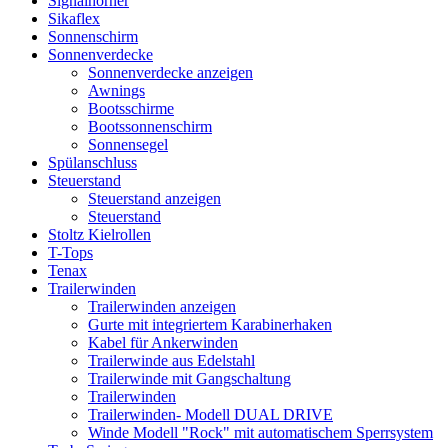
Signalhörner
Sikaflex
Sonnenschirm
Sonnenverdecke
Sonnenverdecke anzeigen
Awnings
Bootsschirme
Bootssonnenschirm
Sonnensegel
Spülanschluss
Steuerstand
Steuerstand anzeigen
Steuerstand
Stoltz Kielrollen
T-Tops
Tenax
Trailerwinden
Trailerwinden anzeigen
Gurte mit integriertem Karabinerhaken
Kabel für Ankerwinden
Trailerwinde aus Edelstahl
Trailerwinde mit Gangschaltung
Trailerwinden
Trailerwinden- Modell DUAL DRIVE
Winde Modell "Rock" mit automatischem Sperrsystem