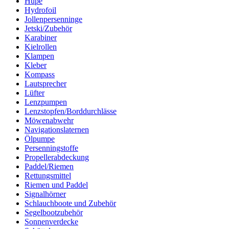
Hupe
Hydrofoil
Jollenpersenninge
Jetski/Zubehör
Karabiner
Kielrollen
Klampen
Kleber
Kompass
Lautsprecher
Lüfter
Lenzpumpen
Lenzstopfen/Borddurchlässe
Möwenabwehr
Navigationslaternen
Ölpumpe
Persenningstoffe
Propellerabdeckung
Paddel/Riemen
Rettungsmittel
Riemen und Paddel
Signalhörner
Schlauchboote und Zubehör
Segelbootzubehör
Sonnenverdecke