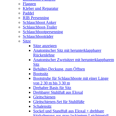
Flaggen
Kleber und Reparatur
Paddel
RIB Persenning
Schlauchboot Anker
Schlauchboot-Trailer
Schlauchbootpersenning
Schlauchbooträder
Sitze
Sitze anzeigen
Anatomischer Sitz mit herunterklappbarer
Rückenlehne
Anatomischer Zweisitzer mit herunterklappbarem
Sitz
Behälter-Deckung, zum Öffnen
Bootssitz
Bootstruhe für Schlauchboote mit einer Länge
von 2,30 m bis 3,30 m
Drehabre Basis für Sitz
Drehbarer Stuhlfuß aus Eloxal
Gleitschienen
Gleitschienen-Set für Stuhlfüße
Schalensitz
Sockel und Standfuß aus Eloxal + drehbare
Sitzhalterung aus grau lackiertem Leichtmetall.