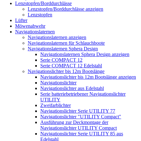
Lenzstopfen/Borddurchlässe
Lenzstopfen/Borddurchlässe anzeigen
Lenzstopfen
Lüfter
Möwenabwehr
Navigationslaternen
Navigationslaternen anzeigen
Navigationslaternen für Schlauchboote
Navigationslaternen Sphera Design
Navigationslaternen Sphera Design anzeigen
Serie COMPACT 12
Serie COMPACT 12 Edelstahl
Navigationslichter bis 12m Bootslänge
Navigationslichter bis 12m Bootslänge anzeigen
Navigationslichter
Navigationslichter aus Edelstahl
Serie batteriebetriebener Navigationslichter
UTILITY
Zweifarblichter
Navigationslichter Serie UTILITY 77
Navigationslichter "UTILITY Compact"
Ausführung zur Deckmontage der
Navigationslichter UTILITY Compact
Navigationslichter Serie UTILITY 85 aus
Edelstahl