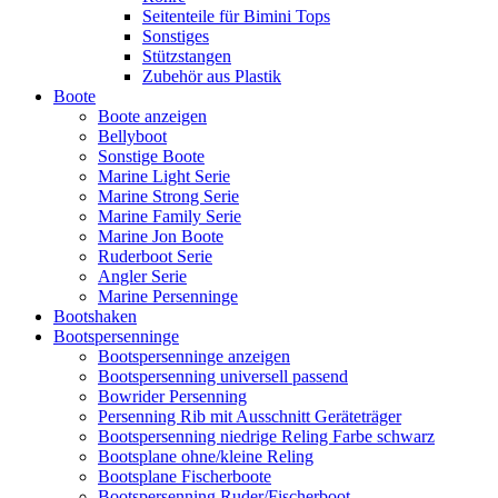
Seitenteile für Bimini Tops
Sonstiges
Stützstangen
Zubehör aus Plastik
Boote
Boote anzeigen
Bellyboot
Sonstige Boote
Marine Light Serie
Marine Strong Serie
Marine Family Serie
Marine Jon Boote
Ruderboot Serie
Angler Serie
Marine Persenninge
Bootshaken
Bootspersenninge
Bootspersenninge anzeigen
Bootspersenning universell passend
Bowrider Persenning
Persenning Rib mit Ausschnitt Geräteträger
Bootspersenning niedrige Reling Farbe schwarz
Bootsplane ohne/kleine Reling
Bootsplane Fischerboote
Bootspersenning Ruder/Fischerboot