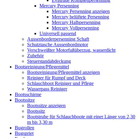
Evinrude Komplettpersenning
Mercury Persenning
Mercury Persenning anzeigen
Mercury belüftete Persenning
Mercury Halbpersenning
Mercury Vollpersenning
Universell passend
Aussenborderpersenning Schaft
Schutztasche Aussenbordmotor
Verschweißter Motorfußüberzug, wasserdicht
Zubehör
Steuerstandabdeckung
Bootsreinigung/Pflegemittel
Bootsreinigung/Pflegemittel anzeigen
Reiniger für Rumpf und Deck
Schlauchboot Reiniger und Pflege
Wasserpass Reiniger
Bootsschirme
Bootssitze
Bootssitze anzeigen
Bootssitz
Bootstruhe für Schlauchboote mit einer Länge von 2,30
m bis 3,30 m
Bugrollen
Bugspriet