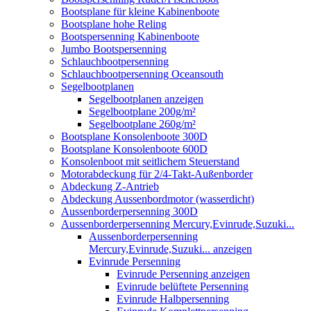
Bootsplane für kleine Kabinenboote
Bootsplane hohe Reling
Bootspersenning Kabinenboote
Jumbo Bootspersenning
Schlauchbootpersenning
Schlauchbootpersenning Oceansouth
Segelbootplanen
Segelbootplanen anzeigen
Segelbootplane 200g/m²
Segelbootplane 260g/m²
Bootsplane Konsolenboote 300D
Bootsplane Konsolenboote 600D
Konsolenboot mit seitlichem Steuerstand
Motorabdeckung für 2/4-Takt-Außenborder
Abdeckung Z-Antrieb
Abdeckung Aussenbordmotor (wasserdicht)
Aussenborderpersenning 300D
Aussenborderpersenning Mercury,Evinrude,Suzuki...
Aussenborderpersenning
Mercury,Evinrude,Suzuki... anzeigen
Evinrude Persenning
Evinrude Persenning anzeigen
Evinrude belüftete Persenning
Evinrude Halbpersenning