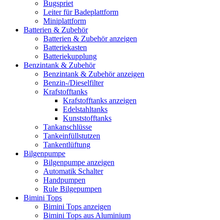
Bugspriet
Leiter für Badeplattform
Miniplattform
Batterien & Zubehör
Batterien & Zubehör anzeigen
Batteriekasten
Batteriekupplung
Benzintank & Zubehör
Benzintank & Zubehör anzeigen
Benzin-/Dieselfilter
Krafstofftanks
Krafstofftanks anzeigen
Edelstahltanks
Kunststofftanks
Tankanschlüsse
Tankeinfüllstutzen
Tankentlüftung
Bilgenpumpe
Bilgenpumpe anzeigen
Automatik Schalter
Handpumpen
Rule Bilgepumpen
Bimini Tops
Bimini Tops anzeigen
Bimini Tops aus Aluminium