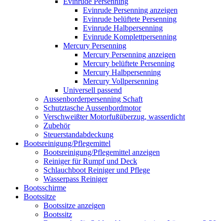
Evinrude Persenning
Evinrude Persenning anzeigen
Evinrude belüftete Persenning
Evinrude Halbpersenning
Evinrude Komplettpersenning
Mercury Persenning
Mercury Persenning anzeigen
Mercury belüftete Persenning
Mercury Halbpersenning
Mercury Vollpersenning
Universell passend
Aussenborderpersenning Schaft
Schutztasche Aussenbordmotor
Verschweißter Motorfußüberzug, wasserdicht
Zubehör
Steuerstandabdeckung
Bootsreinigung/Pflegemittel
Bootsreinigung/Pflegemittel anzeigen
Reiniger für Rumpf und Deck
Schlauchboot Reiniger und Pflege
Wasserpass Reiniger
Bootsschirme
Bootssitze
Bootssitze anzeigen
Bootssitz