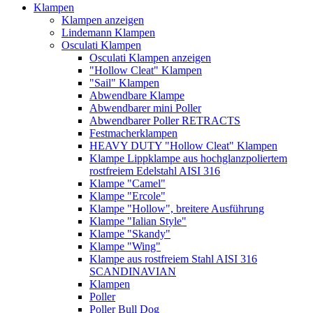
Klampen
Klampen anzeigen
Lindemann Klampen
Osculati Klampen
Osculati Klampen anzeigen
"Hollow Cleat" Klampen
"Sail" Klampen
Abwendbare Klampe
Abwendbarer mini Poller
Abwendbarer Poller RETRACTS
Festmacherklampen
HEAVY DUTY "Hollow Cleat" Klampen
Klampe Lippklampe aus hochglanzpoliertem
rostfreiem Edelstahl AISI 316
Klampe "Camel"
Klampe "Ercole"
Klampe "Hollow", breitere Ausführung
Klampe "Ialian Style"
Klampe "Skandy"
Klampe "Wing"
Klampe aus rostfreiem Stahl AISI 316
SCANDINAVIAN
Klampen
Poller
Poller Bull Dog