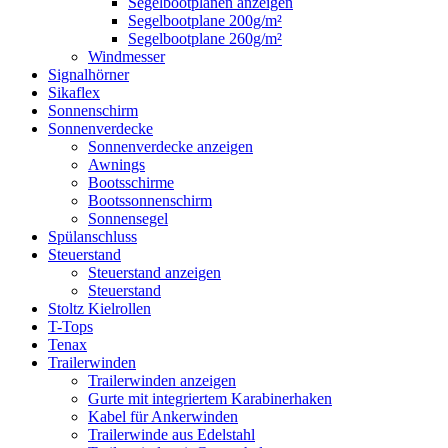
Segelbootplanen anzeigen
Segelbootplane 200g/m²
Segelbootplane 260g/m²
Windmesser
Signalhörner
Sikaflex
Sonnenschirm
Sonnenverdecke
Sonnenverdecke anzeigen
Awnings
Bootsschirme
Bootssonnenschirm
Sonnensegel
Spülanschluss
Steuerstand
Steuerstand anzeigen
Steuerstand
Stoltz Kielrollen
T-Tops
Tenax
Trailerwinden
Trailerwinden anzeigen
Gurte mit integriertem Karabinerhaken
Kabel für Ankerwinden
Trailerwinde aus Edelstahl