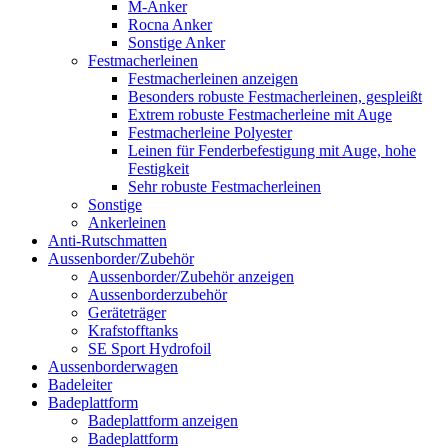
M-Anker
Rocna Anker
Sonstige Anker
Festmacherleinen
Festmacherleinen anzeigen
Besonders robuste Festmacherleinen, gespleißt
Extrem robuste Festmacherleine mit Auge
Festmacherleine Polyester
Leinen für Fenderbefestigung mit Auge, hohe
Festigkeit
Sehr robuste Festmacherleinen
Sonstige
Ankerleinen
Anti-Rutschmatten
Aussenborder/Zubehör
Aussenborder/Zubehör anzeigen
Aussenborderzubehör
Geräteträger
Krafstofftanks
SE Sport Hydrofoil
Aussenborderwagen
Badeleiter
Badeplattform
Badeplattform anzeigen
Badeplattform