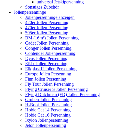
universal Jetskipersenning
Sonstiges Zubehör
Jollenpersenninge
Jollenpersenninge anzeigen
420er Jollen Persenning
470er Jollen Persenning
505er Jollen Persenning
BM (16m²) Jollen Persenning
Cadet Jollen Persenning
Conger Jollen Persenning
Contender Jollenpersenning
Dyas Jollen Persenning
Efsix Jollen Persenning
Eikplast II Jollen Persenning
Europe Jollen Persenning
Finn Jollen Persenning
Fly Tour Jollen Persenning
Flying Cruiser S Jollen Persenning
Flying Dutchman (FD) Jollen Persenning
Gruben Jollen Persenning
H-Boot Jollen Persenning
Hobie Cat 14 Persenning
Hobie Cat 16 Persenning
Ixylon Jollenpersenning
Jeton Jollenpersenning