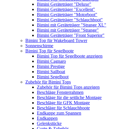
Bimini Geräteträger "Deluxe"
Bimini Geräteträger "Excellent"
Bimini Geräteträger "Motorboot"
Bimini Geräteträger "Schlauchboot"
Bimini mit Geräteträger "Strange XL"
Bimini mit Geräteträger "Strange"
Bimini Geräteträger "Front Superior"
Bimini Top für Wakeboard Tower
Sonnenschirme
Bimini Top für Segelboote
Bimini Top für Segelboote anzeigen
Bimini Cagnaro
Bimini Prestige
Bimini Sailboat
Bimini Segelboot
Zubehör für Bimini Tops
Zubehör für Bimini Tops anzeigen
Beschläge Fensterrahmen
Beschläge für die seitliche Montage
Beschläge für GFK Montage
Beschläge für Schlauchboote
Endkappe zum Spannen
Endkappen
Gelenkstücke
Gurte & Zubehör