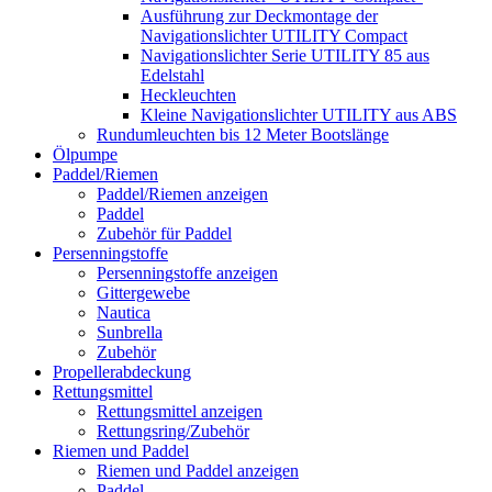
Ausführung zur Deckmontage der
Navigationslichter UTILITY Compact
Navigationslichter Serie UTILITY 85 aus
Edelstahl
Heckleuchten
Kleine Navigationslichter UTILITY aus ABS
Rundumleuchten bis 12 Meter Bootslänge
Ölpumpe
Paddel/Riemen
Paddel/Riemen anzeigen
Paddel
Zubehör für Paddel
Persenningstoffe
Persenningstoffe anzeigen
Gittergewebe
Nautica
Sunbrella
Zubehör
Propellerabdeckung
Rettungsmittel
Rettungsmittel anzeigen
Rettungsring/Zubehör
Riemen und Paddel
Riemen und Paddel anzeigen
Paddel