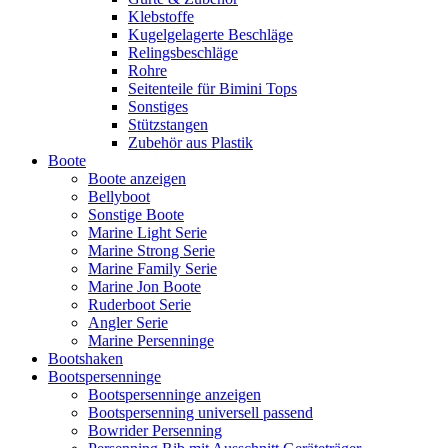
Klebstoffe
Kugelgelagerte Beschläge
Relingsbeschläge
Rohre
Seitenteile für Bimini Tops
Sonstiges
Stützstangen
Zubehör aus Plastik
Boote
Boote anzeigen
Bellyboot
Sonstige Boote
Marine Light Serie
Marine Strong Serie
Marine Family Serie
Marine Jon Boote
Ruderboot Serie
Angler Serie
Marine Persenninge
Bootshaken
Bootspersenninge
Bootspersenninge anzeigen
Bootspersenning universell passend
Bowrider Persenning