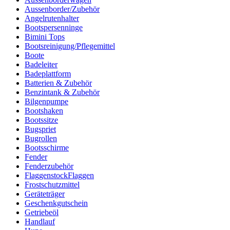
Aussenborder/Zubehör
Angelrutenhalter
Bootspersenninge
Bimini Tops
Bootsreinigung/Pflegemittel
Boote
Badeleiter
Badeplattform
Batterien & Zubehör
Benzintank & Zubehör
Bilgenpumpe
Bootshaken
Bootssitze
Bugspriet
Bugrollen
Bootsschirme
Fender
Fenderzubehör
FlaggenstockFlaggen
Frostschutzmittel
Geräteträger
Geschenkgutschein
Getriebeöl
Handlauf