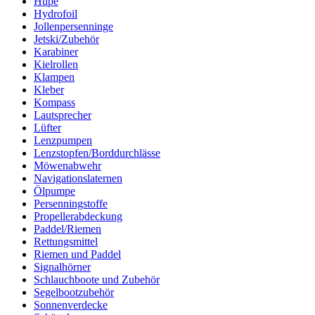
Hupe
Hydrofoil
Jollenpersenninge
Jetski/Zubehör
Karabiner
Kielrollen
Klampen
Kleber
Kompass
Lautsprecher
Lüfter
Lenzpumpen
Lenzstopfen/Borddurchlässe
Möwenabwehr
Navigationslaternen
Ölpumpe
Persenningstoffe
Propellerabdeckung
Paddel/Riemen
Rettungsmittel
Riemen und Paddel
Signalhörner
Schlauchboote und Zubehör
Segelbootzubehör
Sonnenverdecke