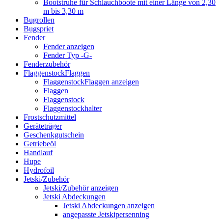
Bootstruhe für Schlauchboote mit einer Länge von 2,30
m bis 3,30 m
Bugrollen
Bugspriet
Fender
Fender anzeigen
Fender Typ -G-
Fenderzubehör
FlaggenstockFlaggen
FlaggenstockFlaggen anzeigen
Flaggen
Flaggenstock
Flaggenstockhalter
Frostschutzmittel
Geräteträger
Geschenkgutschein
Getriebeöl
Handlauf
Hupe
Hydrofoil
Jetski/Zubehör
Jetski/Zubehör anzeigen
Jetski Abdeckungen
Jetski Abdeckungen anzeigen
angepasste Jetskipersenning