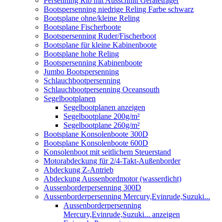
Persenning Rib mit Ausschnitt Geräteträger
Bootspersenning niedrige Reling Farbe schwarz
Bootsplane ohne/kleine Reling
Bootsplane Fischerboote
Bootspersenning Ruder/Fischerboot
Bootsplane für kleine Kabinenboote
Bootsplane hohe Reling
Bootspersenning Kabinenboote
Jumbo Bootspersenning
Schlauchbootpersenning
Schlauchbootpersenning Oceansouth
Segelbootplanen
Segelbootplanen anzeigen
Segelbootplane 200g/m²
Segelbootplane 260g/m²
Bootsplane Konsolenboote 300D
Bootsplane Konsolenboote 600D
Konsolenboot mit seitlichem Steuerstand
Motorabdeckung für 2/4-Takt-Außenborder
Abdeckung Z-Antrieb
Abdeckung Aussenbordmotor (wasserdicht)
Aussenborderpersenning 300D
Aussenborderpersenning Mercury,Evinrude,Suzuki...
Aussenborderpersenning
Mercury,Evinrude,Suzuki... anzeigen