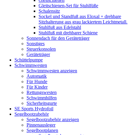
Gleitschienen
Gleitschienen-Set für Stuhlfüße
Schalensitz
Sockel und Standfuß aus Eloxal + drehbare
Sitzhalterung aus grau lackiertem Leichtmetall.
Stuhlfuß aus Edelstahl
Stuhlfuß mit drehbarer Schiene
Sonnendach für den Geräteträger
Sonstiges
Steuerkonsolen
Geräteträger
Schüttelpumpe
Schwimmwesten
Schwimmwesten anzeigen
Automatik
Für Hunde
Für Kinder
Rettungswesten
Schwimmhilfen
Sicherheitsgurte
SE Sports Hydrofoil
Segelbootzubehör
Segelbootzubehör anzeigen
Pinnenausleger
Segelbootplanen