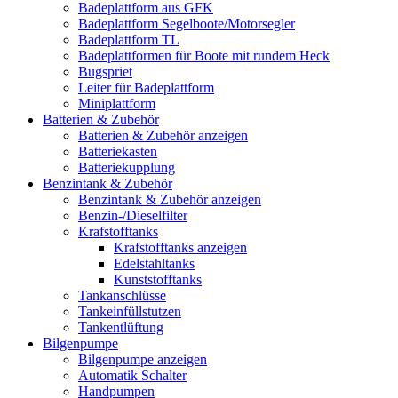
Badeplattform aus GFK
Badeplattform Segelboote/Motorsegler
Badeplattform TL
Badeplattformen für Boote mit rundem Heck
Bugspriet
Leiter für Badeplattform
Miniplattform
Batterien & Zubehör
Batterien & Zubehör anzeigen
Batteriekasten
Batteriekupplung
Benzintank & Zubehör
Benzintank & Zubehör anzeigen
Benzin-/Dieselfilter
Krafstofftanks
Krafstofftanks anzeigen
Edelstahltanks
Kunststofftanks
Tankanschlüsse
Tankeinfüllstutzen
Tankentlüftung
Bilgenpumpe
Bilgenpumpe anzeigen
Automatik Schalter
Handpumpen