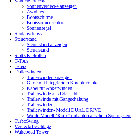
Sonnenverdecke
Sonnenverdecke anzeigen
Awnings
Bootsschirme
Bootssonnenschirm
Sonnensegel
Spülanschluss
Steuerstand
Steuerstand anzeigen
Steuerstand
Stoltz Kielrollen
T-Tops
Tenax
Trailerwinden
Trailerwinden anzeigen
Gurte mit integriertem Karabinerhaken
Kabel für Ankerwinden
Trailerwinde aus Edelstahl
Trailerwinde mit Gangschaltung
Trailerwinden
Trailerwinden- Modell DUAL DRIVE
Winde Modell "Rock" mit automatischem Sperrsystem
TurboSwing
Verdecksbeschläge
Wakeboad Tower