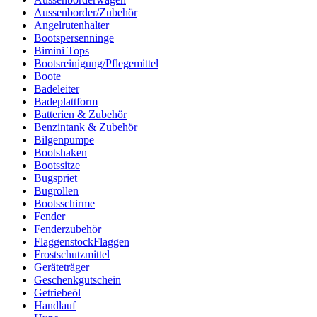
Aussenborder/Zubehör
Angelrutenhalter
Bootspersenninge
Bimini Tops
Bootsreinigung/Pflegemittel
Boote
Badeleiter
Badeplattform
Batterien & Zubehör
Benzintank & Zubehör
Bilgenpumpe
Bootshaken
Bootssitze
Bugspriet
Bugrollen
Bootsschirme
Fender
Fenderzubehör
FlaggenstockFlaggen
Frostschutzmittel
Geräteträger
Geschenkgutschein
Getriebeöl
Handlauf