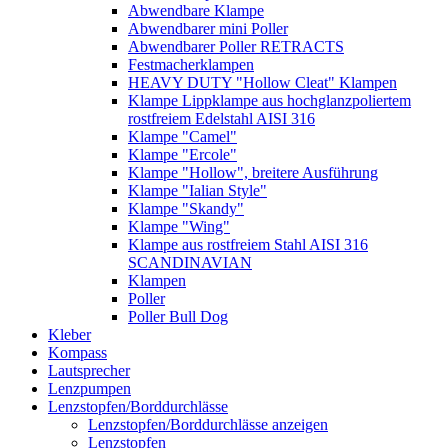
Abwendbare Klampe
Abwendbarer mini Poller
Abwendbarer Poller RETRACTS
Festmacherklampen
HEAVY DUTY "Hollow Cleat" Klampen
Klampe Lippklampe aus hochglanzpoliertem
rostfreiem Edelstahl AISI 316
Klampe "Camel"
Klampe "Ercole"
Klampe "Hollow", breitere Ausführung
Klampe "Ialian Style"
Klampe "Skandy"
Klampe "Wing"
Klampe aus rostfreiem Stahl AISI 316
SCANDINAVIAN
Klampen
Poller
Poller Bull Dog
Kleber
Kompass
Lautsprecher
Lenzpumpen
Lenzstopfen/Borddurchlässe
Lenzstopfen/Borddurchlässe anzeigen
Lenzstopfen