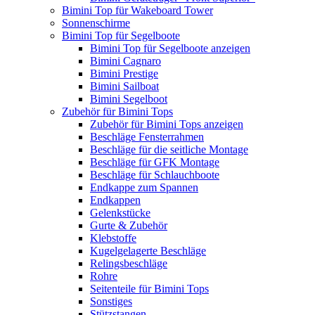
Bimini Top für Wakeboard Tower
Sonnenschirme
Bimini Top für Segelboote
Bimini Top für Segelboote anzeigen
Bimini Cagnaro
Bimini Prestige
Bimini Sailboat
Bimini Segelboot
Zubehör für Bimini Tops
Zubehör für Bimini Tops anzeigen
Beschläge Fensterrahmen
Beschläge für die seitliche Montage
Beschläge für GFK Montage
Beschläge für Schlauchboote
Endkappe zum Spannen
Endkappen
Gelenkstücke
Gurte & Zubehör
Klebstoffe
Kugelgelagerte Beschläge
Relingsbeschläge
Rohre
Seitenteile für Bimini Tops
Sonstiges
Stützstangen