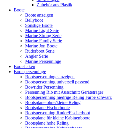
Zubehör aus Plastik
Boote
Boote anzeigen
Bellyboot
Sonstige Boote
Marine Light Serie
Marine Strong Serie
Marine Family Serie
Marine Jon Boote
Ruderboot Serie
Angler Serie
Marine Persenninge
Bootshaken
Bootspersenninge
Bootspersenninge anzeigen
Bootspersenning universell passend
Bowrider Persenning
Persenning Rib mit Ausschnitt Geräteträger
Bootspersenning niedrige Reling Farbe schwarz
Bootsplane ohne/kleine Reling
Bootsplane Fischerboote
Bootspersenning Ruder/Fischerboot
Bootsplane für kleine Kabinenboote
Bootsplane hohe Reling