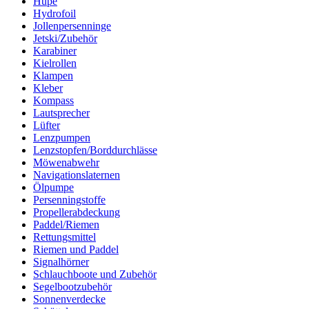
Hupe
Hydrofoil
Jollenpersenninge
Jetski/Zubehör
Karabiner
Kielrollen
Klampen
Kleber
Kompass
Lautsprecher
Lüfter
Lenzpumpen
Lenzstopfen/Borddurchlässe
Möwenabwehr
Navigationslaternen
Ölpumpe
Persenningstoffe
Propellerabdeckung
Paddel/Riemen
Rettungsmittel
Riemen und Paddel
Signalhörner
Schlauchboote und Zubehör
Segelbootzubehör
Sonnenverdecke