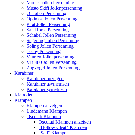
Monas Jollen Persenning
Musto Skiff Jollenpersenning
O- Jollen Persenning
Optimist Jollen Persenning
Pirat Jollen Persenning
Sail Horse Persenning
Schakel Jollen Persenning
Segerling Jollen Persenning
Soling Jollen Persenning
Teeny Persenning
Vaurien Jollenpersenning
VB 480 Jollen Persenning
Zugvogel Jollen Persenning
Karabiner
Karabiner anzeigen
Karabiner asymetrisch
Karabiner symetrisch
Kielrollen
Klampen
Klampen anzeigen
Lindemann Klampen
Osculati Klampen
Osculati Klampen anzeigen
"Hollow Cleat" Klampen
"Sail" Klampen