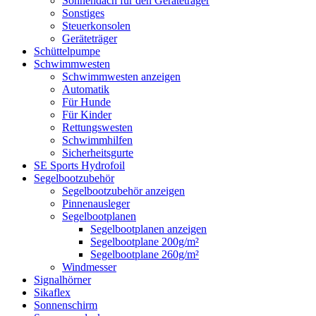
Sonnendach für den Geräteträger
Sonstiges
Steuerkonsolen
Geräteträger
Schüttelpumpe
Schwimmwesten
Schwimmwesten anzeigen
Automatik
Für Hunde
Für Kinder
Rettungswesten
Schwimmhilfen
Sicherheitsgurte
SE Sports Hydrofoil
Segelbootzubehör
Segelbootzubehör anzeigen
Pinnenausleger
Segelbootplanen
Segelbootplanen anzeigen
Segelbootplane 200g/m²
Segelbootplane 260g/m²
Windmesser
Signalhörner
Sikaflex
Sonnenschirm