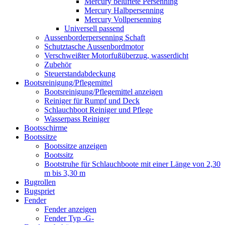
Mercury belüftete Persenning
Mercury Halbpersenning
Mercury Vollpersenning
Universell passend
Aussenborderpersenning Schaft
Schutztasche Aussenbordmotor
Verschweißter Motorfußüberzug, wasserdicht
Zubehör
Steuerstandabdeckung
Bootsreinigung/Pflegemittel
Bootsreinigung/Pflegemittel anzeigen
Reiniger für Rumpf und Deck
Schlauchboot Reiniger und Pflege
Wasserpass Reiniger
Bootsschirme
Bootssitze
Bootssitze anzeigen
Bootssitz
Bootstruhe für Schlauchboote mit einer Länge von 2,30
m bis 3,30 m
Bugrollen
Bugspriet
Fender
Fender anzeigen
Fender Typ -G-