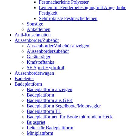
Festmacherleine Polyester
Leinen für Fenderbefestigung mit Auge, hohe
Festigkeit
Sehr robuste Festmacherleinen
Sonstige
Ankerleinen
Anti-Rutschmatten
Aussenborder/Zubehör
Aussenborder/Zubehör anzeigen
Aussenborderzubehör
Geräteträger
Krafstofftanks
SE Sport Hydrofoil
Aussenborderwagen
Badeleiter
Badeplattform
Badeplattform anzeigen
Badeplattform
Badeplattform aus GFK
Badeplattform Segelboote/Motorsegler
Badeplattform TL
Badeplattformen für Boote mit rundem Heck
Bugspriet
Leiter für Badeplattform
Miniplattform