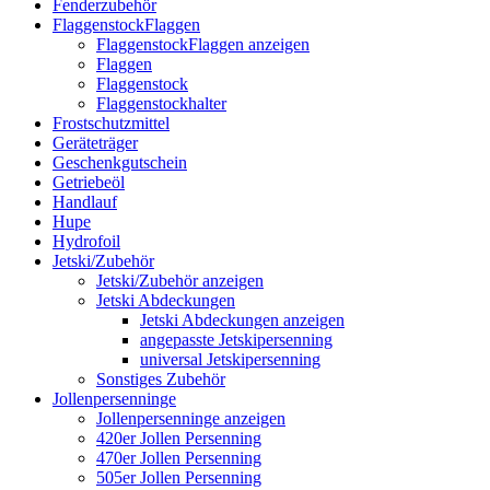
Fenderzubehör
FlaggenstockFlaggen
FlaggenstockFlaggen anzeigen
Flaggen
Flaggenstock
Flaggenstockhalter
Frostschutzmittel
Geräteträger
Geschenkgutschein
Getriebeöl
Handlauf
Hupe
Hydrofoil
Jetski/Zubehör
Jetski/Zubehör anzeigen
Jetski Abdeckungen
Jetski Abdeckungen anzeigen
angepasste Jetskipersenning
universal Jetskipersenning
Sonstiges Zubehör
Jollenpersenninge
Jollenpersenninge anzeigen
420er Jollen Persenning
470er Jollen Persenning
505er Jollen Persenning