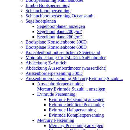
Bootspersenning Kabinenboote
Jumbo Bootspersenning
Schlauchbootpersenning
Schlauchbootpersenning Oceansouth
Segelbootplanen
Segelbootplanen anzeigen
Segelbootplane 200g/m²
Segelbootplane 260g/m²
Bootsplane Konsolenboote 300D
Bootsplane Konsolenboote 600D
Konsolenboot mit seitlichem Steuerstand
Motorabdeckung für 2/4-Takt-Außenborder
Abdeckung Z-Antrieb
Abdeckung Aussenbordmotor (wasserdicht)
Aussenborderpersenning 300D
Aussenborderpersenning Mercury,Evinrude,Suzuki...
Aussenborderpersenning
Mercury,Evinrude,Suzuki... anzeigen
Evinrude Persenning
Evinrude Persenning anzeigen
Evinrude belüftete Persenning
Evinrude Halbpersenning
Evinrude Komplettpersenning
Mercury Persenning
Mercury Persenning anzeigen