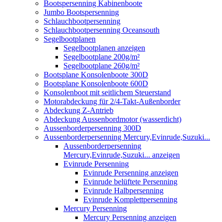
Bootspersenning Kabinenboote
Jumbo Bootspersenning
Schlauchbootpersenning
Schlauchbootpersenning Oceansouth
Segelbootplanen
Segelbootplanen anzeigen
Segelbootplane 200g/m²
Segelbootplane 260g/m²
Bootsplane Konsolenboote 300D
Bootsplane Konsolenboote 600D
Konsolenboot mit seitlichem Steuerstand
Motorabdeckung für 2/4-Takt-Außenborder
Abdeckung Z-Antrieb
Abdeckung Aussenbordmotor (wasserdicht)
Aussenborderpersenning 300D
Aussenborderpersenning Mercury,Evinrude,Suzuki...
Aussenborderpersenning
Mercury,Evinrude,Suzuki... anzeigen
Evinrude Persenning
Evinrude Persenning anzeigen
Evinrude belüftete Persenning
Evinrude Halbpersenning
Evinrude Komplettpersenning
Mercury Persenning
Mercury Persenning anzeigen