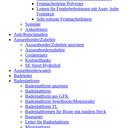
Festmacherleine Polyester
Leinen für Fenderbefestigung mit Auge, hohe
Festigkeit
Sehr robuste Festmacherleinen
Sonstige
Ankerleinen
Anti-Rutschmatten
Aussenborder/Zubehör
Aussenborder/Zubehör anzeigen
Aussenborderzubehör
Geräteträger
Krafstofftanks
SE Sport Hydrofoil
Aussenborderwagen
Badeleiter
Badeplattform
Badeplattform anzeigen
Badeplattform
Badeplattform aus GFK
Badeplattform Segelboote/Motorsegler
Badeplattform TL
Badeplattformen für Boote mit rundem Heck
Bugspriet
Leiter für Badeplattform
Miniplattform