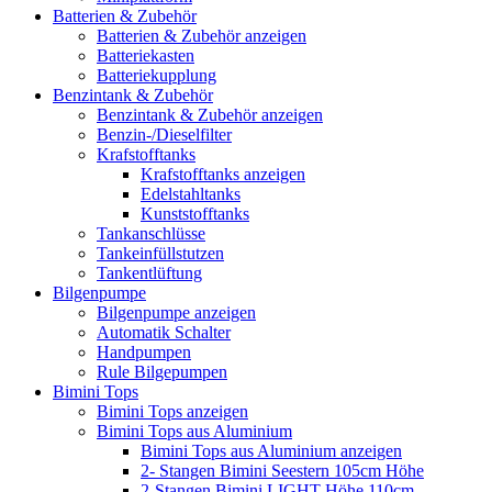
Batterien & Zubehör
Batterien & Zubehör anzeigen
Batteriekasten
Batteriekupplung
Benzintank & Zubehör
Benzintank & Zubehör anzeigen
Benzin-/Dieselfilter
Krafstofftanks
Krafstofftanks anzeigen
Edelstahltanks
Kunststofftanks
Tankanschlüsse
Tankeinfüllstutzen
Tankentlüftung
Bilgenpumpe
Bilgenpumpe anzeigen
Automatik Schalter
Handpumpen
Rule Bilgepumpen
Bimini Tops
Bimini Tops anzeigen
Bimini Tops aus Aluminium
Bimini Tops aus Aluminium anzeigen
2- Stangen Bimini Seestern 105cm Höhe
2-Stangen Bimini LIGHT Höhe 110cm