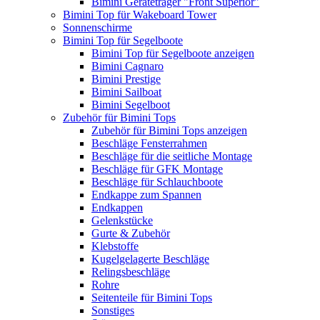
Bimini Geräteträger "Front Superior"
Bimini Top für Wakeboard Tower
Sonnenschirme
Bimini Top für Segelboote
Bimini Top für Segelboote anzeigen
Bimini Cagnaro
Bimini Prestige
Bimini Sailboat
Bimini Segelboot
Zubehör für Bimini Tops
Zubehör für Bimini Tops anzeigen
Beschläge Fensterrahmen
Beschläge für die seitliche Montage
Beschläge für GFK Montage
Beschläge für Schlauchboote
Endkappe zum Spannen
Endkappen
Gelenkstücke
Gurte & Zubehör
Klebstoffe
Kugelgelagerte Beschläge
Relingsbeschläge
Rohre
Seitenteile für Bimini Tops
Sonstiges