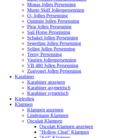
Monas Jollen Persenning
Musto Skiff Jollenpersenning
O- Jollen Persenning
Optimist Jollen Persenning
Pirat Jollen Persenning
Sail Horse Persenning
Schakel Jollen Persenning
Segerling Jollen Persenning
Soling Jollen Persenning
Teeny Persenning
Vaurien Jollenpersenning
VB 480 Jollen Persenning
Zugvogel Jollen Persenning
Karabiner
Karabiner anzeigen
Karabiner asymetrisch
Karabiner symetrisch
Kielrollen
Klampen
Klampen anzeigen
Lindemann Klampen
Osculati Klampen
Osculati Klampen anzeigen
"Hollow Cleat" Klampen
"Sail" Klampen