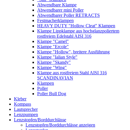
Abwendbare Klampe
Abwendbarer mini Poller
Abwendbarer Poller RETRACTS
Festmacherklampen
HEAVY DUTY "Hollow Cleat" Klampen
Klampe Lippklampe aus hochglanzpoliertem
rostfreiem Edelstahl AISI 316
Klampe "Camel"
Klampe "Ercole"
Klampe "Hollow", breitere Ausführung
Klampe "Ialian Style"
Klampe "Skandy"
Klampe "Wing"
Klampe aus rostfreiem Stahl AISI 316
SCANDINAVIAN
Klampen
Poller
Poller Bull Dog
Kleber
Kompass
Lautsprecher
Lenzpumpen
Lenzstopfen/Borddurchlässe
Lenzstopfen/Borddurchlässe anzeigen