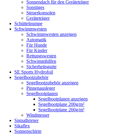
Sonnendach für den Geräteträger
Sonstiges
Steuerkonsolen
Geräteträger
Schüttelpumpe
Schwimmwesten
Schwimmwesten anzeigen
Automatik
Für Hunde
Für Kinder
Rettungswesten
Schwimmhilfen
Sicherheitsgurte
SE Sports Hydrofoil
Segelbootzubehör
Segelbootzubehör anzeigen
Pinnenausleger
Segelbootplanen
Segelbootplanen anzeigen
Segelbootplane 200g/m²
Segelbootplane 260g/m²
Windmesser
Signalhörner
Sikaflex
Sonnenschirm