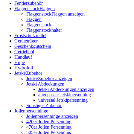
Fenderzubehör
FlaggenstockFlaggen
FlaggenstockFlaggen anzeigen
Flaggen
Flaggenstock
Flaggenstockhalter
Frostschutzmittel
Geräteträger
Geschenkgutschein
Getriebeöl
Handlauf
Hupe
Hydrofoil
Jetski/Zubehör
Jetski/Zubehör anzeigen
Jetski Abdeckungen
Jetski Abdeckungen anzeigen
angepasste Jetskipersenning
universal Jetskipersenning
Sonstiges Zubehör
Jollenpersenninge
Jollenpersenninge anzeigen
420er Jollen Persenning
470er Jollen Persenning
505er Jollen Persenning