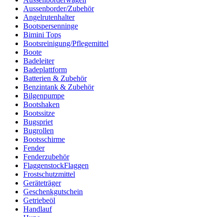
Aussenborder/Zubehör
Angelrutenhalter
Bootspersenninge
Bimini Tops
Bootsreinigung/Pflegemittel
Boote
Badeleiter
Badeplattform
Batterien & Zubehör
Benzintank & Zubehör
Bilgenpumpe
Bootshaken
Bootssitze
Bugspriet
Bugrollen
Bootsschirme
Fender
Fenderzubehör
FlaggenstockFlaggen
Frostschutzmittel
Geräteträger
Geschenkgutschein
Getriebeöl
Handlauf