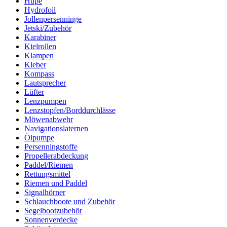
Hupe
Hydrofoil
Jollenpersenninge
Jetski/Zubehör
Karabiner
Kielrollen
Klampen
Kleber
Kompass
Lautsprecher
Lüfter
Lenzpumpen
Lenzstopfen/Borddurchlässe
Möwenabwehr
Navigationslaternen
Ölpumpe
Persenningstoffe
Propellerabdeckung
Paddel/Riemen
Rettungsmittel
Riemen und Paddel
Signalhörner
Schlauchboote und Zubehör
Segelbootzubehör
Sonnenverdecke