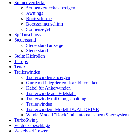
Sonnenverdecke
Sonnenverdecke anzeigen
Awnings
Bootsschirme
Bootssonnenschirm
Sonnensegel
Spülanschluss
Steuerstand
Steuerstand anzeigen
Steuerstand
Stoltz Kielrollen
T-Tops
Tenax
Trailerwinden
Trailerwinden anzeigen
Gurte mit integriertem Karabinerhaken
Kabel für Ankerwinden
Trailerwinde aus Edelstahl
Trailerwinde mit Gangschaltung
Trailerwinden
Trailerwinden- Modell DUAL DRIVE
Winde Modell "Rock" mit automatischem Sperrsystem
TurboSwing
Verdecksbeschläge
Wakeboad Tower