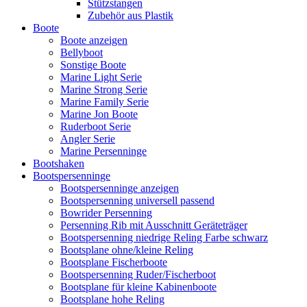
Stützstangen
Zubehör aus Plastik
Boote
Boote anzeigen
Bellyboot
Sonstige Boote
Marine Light Serie
Marine Strong Serie
Marine Family Serie
Marine Jon Boote
Ruderboot Serie
Angler Serie
Marine Persenninge
Bootshaken
Bootspersenninge
Bootspersenninge anzeigen
Bootspersenning universell passend
Bowrider Persenning
Persenning Rib mit Ausschnitt Geräteträger
Bootspersenning niedrige Reling Farbe schwarz
Bootsplane ohne/kleine Reling
Bootsplane Fischerboote
Bootspersenning Ruder/Fischerboot
Bootsplane für kleine Kabinenboote
Bootsplane hohe Reling