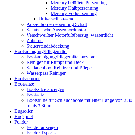
Mercury belüftete Persenning
Mercury Halbpersenning
Mercury Vollpersenning
Universell passend
Aussenborderpersenning Schaft
Schutztasche Aussenbordmotor
Verschweißter Motorfußüberzug, wasserdicht
Zubehör
Steuerstandabdeckung
Bootsreinigung/Pflegemittel
Bootsreinigung/Pflegemittel anzeigen
Reiniger für Rumpf und Deck
Schlauchboot Reiniger und Pflege
Wasserpass Reiniger
Bootsschirme
Bootssitze
Bootssitze anzeigen
Bootssitz
Bootstruhe für Schlauchboote mit einer Länge von 2,30
m bis 3,30 m
Bugrollen
Bugspriet
Fender
Fender anzeigen
Fender Typ -G-