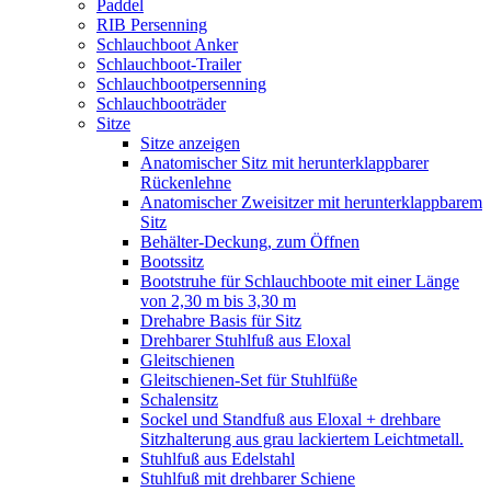
Paddel
RIB Persenning
Schlauchboot Anker
Schlauchboot-Trailer
Schlauchbootpersenning
Schlauchbooträder
Sitze
Sitze anzeigen
Anatomischer Sitz mit herunterklappbarer
Rückenlehne
Anatomischer Zweisitzer mit herunterklappbarem
Sitz
Behälter-Deckung, zum Öffnen
Bootssitz
Bootstruhe für Schlauchboote mit einer Länge
von 2,30 m bis 3,30 m
Drehabre Basis für Sitz
Drehbarer Stuhlfuß aus Eloxal
Gleitschienen
Gleitschienen-Set für Stuhlfüße
Schalensitz
Sockel und Standfuß aus Eloxal + drehbare
Sitzhalterung aus grau lackiertem Leichtmetall.
Stuhlfuß aus Edelstahl
Stuhlfuß mit drehbarer Schiene