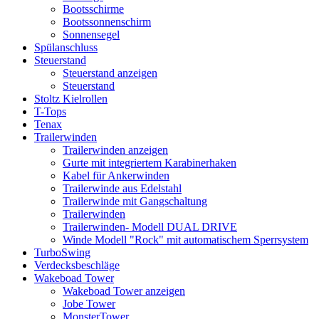
Bootsschirme
Bootssonnenschirm
Sonnensegel
Spülanschluss
Steuerstand
Steuerstand anzeigen
Steuerstand
Stoltz Kielrollen
T-Tops
Tenax
Trailerwinden
Trailerwinden anzeigen
Gurte mit integriertem Karabinerhaken
Kabel für Ankerwinden
Trailerwinde aus Edelstahl
Trailerwinde mit Gangschaltung
Trailerwinden
Trailerwinden- Modell DUAL DRIVE
Winde Modell "Rock" mit automatischem Sperrsystem
TurboSwing
Verdecksbeschläge
Wakeboad Tower
Wakeboad Tower anzeigen
Jobe Tower
MonsterTower