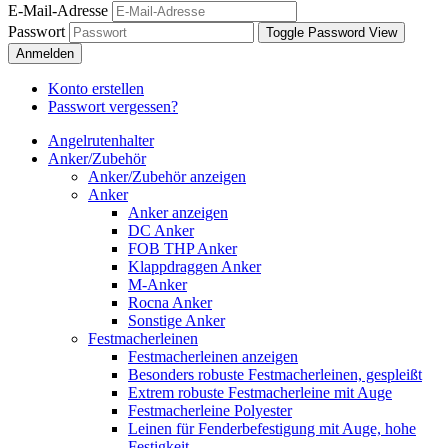
E-Mail-Adresse
Passwort
Toggle Password View
Anmelden
Konto erstellen
Passwort vergessen?
Angelrutenhalter
Anker/Zubehör
Anker/Zubehör anzeigen
Anker
Anker anzeigen
DC Anker
FOB THP Anker
Klappdraggen Anker
M-Anker
Rocna Anker
Sonstige Anker
Festmacherleinen
Festmacherleinen anzeigen
Besonders robuste Festmacherleinen, gespleißt
Extrem robuste Festmacherleine mit Auge
Festmacherleine Polyester
Leinen für Fenderbefestigung mit Auge, hohe
Festigkeit