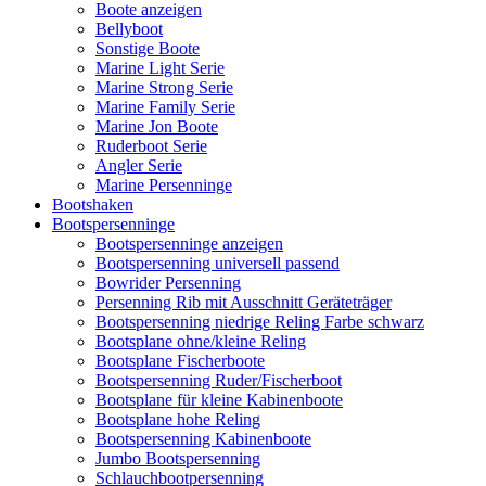
Boote anzeigen
Bellyboot
Sonstige Boote
Marine Light Serie
Marine Strong Serie
Marine Family Serie
Marine Jon Boote
Ruderboot Serie
Angler Serie
Marine Persenninge
Bootshaken
Bootspersenninge
Bootspersenninge anzeigen
Bootspersenning universell passend
Bowrider Persenning
Persenning Rib mit Ausschnitt Geräteträger
Bootspersenning niedrige Reling Farbe schwarz
Bootsplane ohne/kleine Reling
Bootsplane Fischerboote
Bootspersenning Ruder/Fischerboot
Bootsplane für kleine Kabinenboote
Bootsplane hohe Reling
Bootspersenning Kabinenboote
Jumbo Bootspersenning
Schlauchbootpersenning