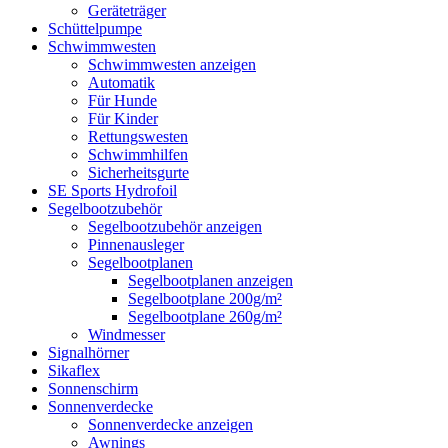
Geräteträger
Schüttelpumpe
Schwimmwesten
Schwimmwesten anzeigen
Automatik
Für Hunde
Für Kinder
Rettungswesten
Schwimmhilfen
Sicherheitsgurte
SE Sports Hydrofoil
Segelbootzubehör
Segelbootzubehör anzeigen
Pinnenausleger
Segelbootplanen
Segelbootplanen anzeigen
Segelbootplane 200g/m²
Segelbootplane 260g/m²
Windmesser
Signalhörner
Sikaflex
Sonnenschirm
Sonnenverdecke
Sonnenverdecke anzeigen
Awnings