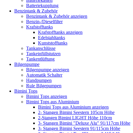
Batteriekasten
Batteriekupplung
Benzintank & Zubehör
Benzintank & Zubehör anzeigen
Benzin-/Dieselfilter
Krafstofftanks
Krafstofftanks anzeigen
Edelstahltanks
Kunststofftanks
Tankanschlüsse
Tankeinfüllstutzen
Tankentlüftung
Bilgenpumpe
Bilgenpumpe anzeigen
Automatik Schalter
Handpumpen
Rule Bilgepumpen
Bimini Tops
Bimini Tops anzeigen
Bimini Tops aus Aluminium
Bimini Tops aus Aluminium anzeigen
2- Stangen Bimini Seestern 105cm Höhe
2-Stangen Bimini LIGHT Höhe 110cm
3- Stangen Bimini "Deluxe Alu" 91/117cm Höhe
3- Stangen Bimini Seestern 91/115cm Höhe