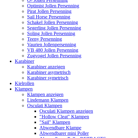
O- Jollen Persenning
Optimist Jollen Persenning
Pirat Jollen Persenning
Sail Horse Persenning
Schakel Jollen Persenning
Segerling Jollen Persenning
Soling Jollen Persenning
Teeny Persenning
Vaurien Jollenpersenning
VB 480 Jollen Persenning
Zugvogel Jollen Persenning
Karabiner
Karabiner anzeigen
Karabiner asymetrisch
Karabiner symetrisch
Kielrollen
Klampen
Klampen anzeigen
Lindemann Klampen
Osculati Klampen
Osculati Klampen anzeigen
"Hollow Cleat" Klampen
"Sail" Klampen
Abwendbare Klampe
Abwendbarer mini Poller