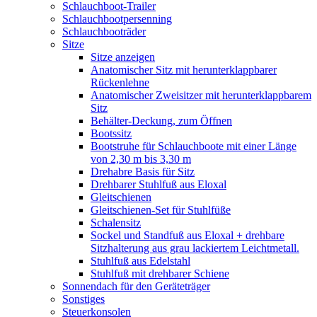
Schlauchboot-Trailer
Schlauchbootpersenning
Schlauchbooträder
Sitze
Sitze anzeigen
Anatomischer Sitz mit herunterklappbarer
Rückenlehne
Anatomischer Zweisitzer mit herunterklappbarem
Sitz
Behälter-Deckung, zum Öffnen
Bootssitz
Bootstruhe für Schlauchboote mit einer Länge
von 2,30 m bis 3,30 m
Drehabre Basis für Sitz
Drehbarer Stuhlfuß aus Eloxal
Gleitschienen
Gleitschienen-Set für Stuhlfüße
Schalensitz
Sockel und Standfuß aus Eloxal + drehbare
Sitzhalterung aus grau lackiertem Leichtmetall.
Stuhlfuß aus Edelstahl
Stuhlfuß mit drehbarer Schiene
Sonnendach für den Geräteträger
Sonstiges
Steuerkonsolen