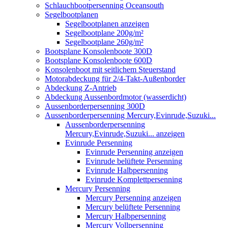
Schlauchbootpersenning Oceansouth
Segelbootplanen
Segelbootplanen anzeigen
Segelbootplane 200g/m²
Segelbootplane 260g/m²
Bootsplane Konsolenboote 300D
Bootsplane Konsolenboote 600D
Konsolenboot mit seitlichem Steuerstand
Motorabdeckung für 2/4-Takt-Außenborder
Abdeckung Z-Antrieb
Abdeckung Aussenbordmotor (wasserdicht)
Aussenborderpersenning 300D
Aussenborderpersenning Mercury,Evinrude,Suzuki...
Aussenborderpersenning
Mercury,Evinrude,Suzuki... anzeigen
Evinrude Persenning
Evinrude Persenning anzeigen
Evinrude belüftete Persenning
Evinrude Halbpersenning
Evinrude Komplettpersenning
Mercury Persenning
Mercury Persenning anzeigen
Mercury belüftete Persenning
Mercury Halbpersenning
Mercury Vollpersenning