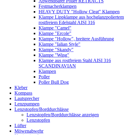
Abwendbarer Poller RETRACTS
Festmacherklampen
HEAVY DUTY "Hollow Cleat" Klampen
Klampe Lippklampe aus hochglanzpoliertem
rostfreiem Edelstahl AISI 316
Klampe "Camel"
Klampe "Ercole"
Klampe "Hollow", breitere Ausführung
Klampe "Ialian Style"
Klampe "Skandy"
Klampe "Wing"
Klampe aus rostfreiem Stahl AISI 316
SCANDINAVIAN
Klampen
Poller
Poller Bull Dog
Kleber
Kompass
Lautsprecher
Lenzpumpen
Lenzstopfen/Borddurchlässe
Lenzstopfen/Borddurchlässe anzeigen
Lenzstopfen
Lüfter
Möwenabwehr