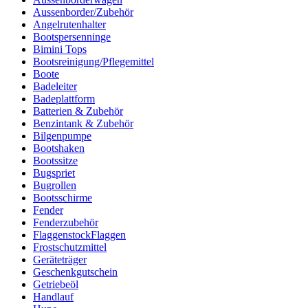
Aussenborder/Zubehör
Angelrutenhalter
Bootspersenninge
Bimini Tops
Bootsreinigung/Pflegemittel
Boote
Badeleiter
Badeplattform
Batterien & Zubehör
Benzintank & Zubehör
Bilgenpumpe
Bootshaken
Bootssitze
Bugspriet
Bugrollen
Bootsschirme
Fender
Fenderzubehör
FlaggenstockFlaggen
Frostschutzmittel
Geräteträger
Geschenkgutschein
Getriebeöl
Handlauf