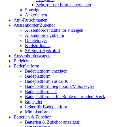
Sehr robuste Festmacherleinen
Sonstige
Ankerleinen
Anti-Rutschmatten
Aussenborder/Zubehör
Aussenborder/Zubehör anzeigen
Aussenborderzubehör
Geräteträger
Krafstofftanks
SE Sport Hydrofoil
Aussenborderwagen
Badeleiter
Badeplattform
Badeplattform anzeigen
Badeplattform
Badeplattform aus GFK
Badeplattform Segelboote/Motorsegler
Badeplattform TL
Badeplattformen für Boote mit rundem Heck
Bugspriet
Leiter für Badeplattform
Miniplattform
Batterien & Zubehör
Batterien & Zubehör anzeigen