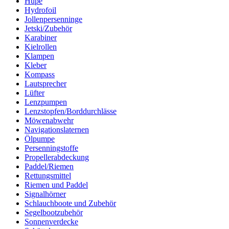
Hupe
Hydrofoil
Jollenpersenninge
Jetski/Zubehör
Karabiner
Kielrollen
Klampen
Kleber
Kompass
Lautsprecher
Lüfter
Lenzpumpen
Lenzstopfen/Borddurchlässe
Möwenabwehr
Navigationslaternen
Ölpumpe
Persenningstoffe
Propellerabdeckung
Paddel/Riemen
Rettungsmittel
Riemen und Paddel
Signalhörner
Schlauchboote und Zubehör
Segelbootzubehör
Sonnenverdecke