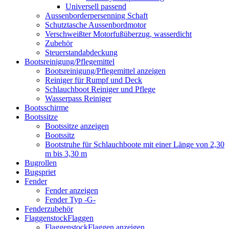
Universell passend
Aussenborderpersenning Schaft
Schutztasche Aussenbordmotor
Verschweißter Motorfußüberzug, wasserdicht
Zubehör
Steuerstandabdeckung
Bootsreinigung/Pflegemittel
Bootsreinigung/Pflegemittel anzeigen
Reiniger für Rumpf und Deck
Schlauchboot Reiniger und Pflege
Wasserpass Reiniger
Bootsschirme
Bootssitze
Bootssitze anzeigen
Bootssitz
Bootstruhe für Schlauchboote mit einer Länge von 2,30
m bis 3,30 m
Bugrollen
Bugspriet
Fender
Fender anzeigen
Fender Typ -G-
Fenderzubehör
FlaggenstockFlaggen
FlaggenstockFlaggen anzeigen