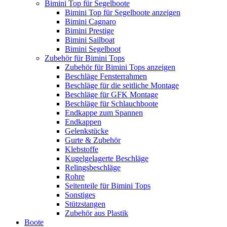
Bimini Top für Segelboote
Bimini Top für Segelboote anzeigen
Bimini Cagnaro
Bimini Prestige
Bimini Sailboat
Bimini Segelboot
Zubehör für Bimini Tops
Zubehör für Bimini Tops anzeigen
Beschläge Fensterrahmen
Beschläge für die seitliche Montage
Beschläge für GFK Montage
Beschläge für Schlauchboote
Endkappe zum Spannen
Endkappen
Gelenkstücke
Gurte & Zubehör
Klebstoffe
Kugelgelagerte Beschläge
Relingsbeschläge
Rohre
Seitenteile für Bimini Tops
Sonstiges
Stützstangen
Zubehör aus Plastik
Boote