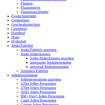
Flaggen
Flaggenstock
Flaggenstockhalter
Frostschutzmittel
Geräteträger
Geschenkgutschein
Getriebeöl
Handlauf
Hupe
Hydrofoil
Jetski/Zubehör
Jetski/Zubehör anzeigen
Jetski Abdeckungen
Jetski Abdeckungen anzeigen
angepasste Jetskipersenning
universal Jetskipersenning
Sonstiges Zubehör
Jollenpersenninge
Jollenpersenninge anzeigen
420er Jollen Persenning
470er Jollen Persenning
505er Jollen Persenning
BM (16m²) Jollen Persenning
Cadet Jollen Persenning
Conger Jollen Persenning