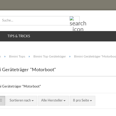
Suche...
TIPS & TRICKS
e
»
Bimini Tops
»
Bimini Top Geräteträger
»
Bimini Geräteträger "Motorboo
i Geräteträger "Motorboot"
Sortieren nach
pro Seite
Sortieren nach
Alle Hersteller
8 pro Seite