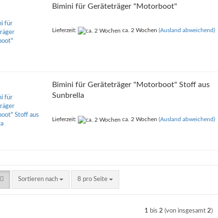
Bimini für Geräteträger "Motorboot"
Lieferzeit:
ca. 2 Wochen
(Ausland abweichend)
Bimini für Geräteträger "Motorboot" Stoff aus
Sunbrella
Lieferzeit:
ca. 2 Wochen
(Ausland abweichend)
Sortieren nach
pro Seite
Sortieren nach
8 pro Seite
1
bis
2
(von insgesamt
2
)