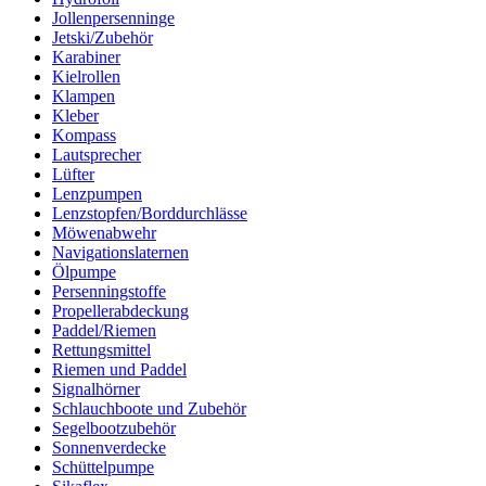
Jollenpersenninge
Jetski/Zubehör
Karabiner
Kielrollen
Klampen
Kleber
Kompass
Lautsprecher
Lüfter
Lenzpumpen
Lenzstopfen/Borddurchlässe
Möwenabwehr
Navigationslaternen
Ölpumpe
Persenningstoffe
Propellerabdeckung
Paddel/Riemen
Rettungsmittel
Riemen und Paddel
Signalhörner
Schlauchboote und Zubehör
Segelbootzubehör
Sonnenverdecke
Schüttelpumpe