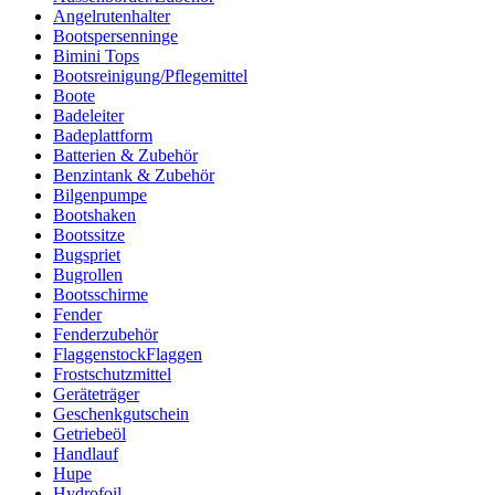
Angelrutenhalter
Bootspersenninge
Bimini Tops
Bootsreinigung/Pflegemittel
Boote
Badeleiter
Badeplattform
Batterien & Zubehör
Benzintank & Zubehör
Bilgenpumpe
Bootshaken
Bootssitze
Bugspriet
Bugrollen
Bootsschirme
Fender
Fenderzubehör
FlaggenstockFlaggen
Frostschutzmittel
Geräteträger
Geschenkgutschein
Getriebeöl
Handlauf
Hupe
Hydrofoil