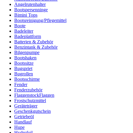
Angelrutenhalter
Bootspersenninge
Bimini Tops
Bootsreinigung/Pflegemittel
Boote
Badeleiter
Badeplattform
Batterien & Zubehör
Benzintank & Zubehör
Bilgenpumpe
Bootshaken
Bootssitze
Bugspriet
Bugrollen
Bootsschirme
Fender
Fenderzubehör
FlaggenstockFlaggen
Frostschutzmittel
Geräteträger
Geschenkgutschein
Getriebeöl
Handlauf
Hupe
Hydrofoil