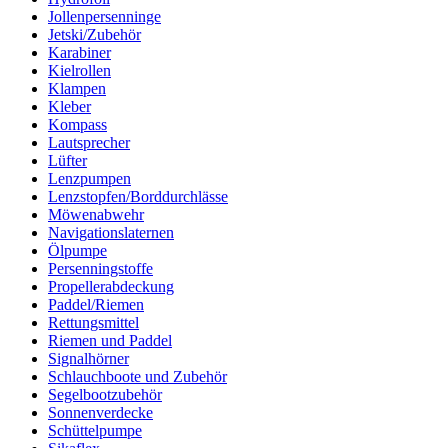
Jollenpersenninge
Jetski/Zubehör
Karabiner
Kielrollen
Klampen
Kleber
Kompass
Lautsprecher
Lüfter
Lenzpumpen
Lenzstopfen/Borddurchlässe
Möwenabwehr
Navigationslaternen
Ölpumpe
Persenningstoffe
Propellerabdeckung
Paddel/Riemen
Rettungsmittel
Riemen und Paddel
Signalhörner
Schlauchboote und Zubehör
Segelbootzubehör
Sonnenverdecke
Schüttelpumpe