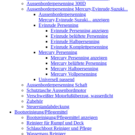
Aussenborderpersenning 300D
Aussenborderpersenning Mercury,Evinrude,Suzuki...
Aussenborderpersenning
Mercury,Evinrude,Suzuki... anzeigen
Evinrude Persenning
Evinrude Persenning anzeigen
Evinrude belüftete Persenning
Evinrude Halbpersenning
Evinrude Komplettpersenning
Mercury Persenning
Mercury Persenning anzeigen
Mercury belüftete Persenning
Mercury Halbpersenning
Mercury Vollpersenning
Universell passend
Aussenborderpersenning Schaft
Schutztasche Aussenbordmotor
Verschweißter Motorfußüberzug, wasserdicht
Zubehör
Steuerstandabdeckung
Bootsreinigung/Pflegemittel
Bootsreinigung/Pflegemittel anzeigen
Reiniger für Rumpf und Deck
Schlauchboot Reiniger und Pflege
Wasserpass Reiniger