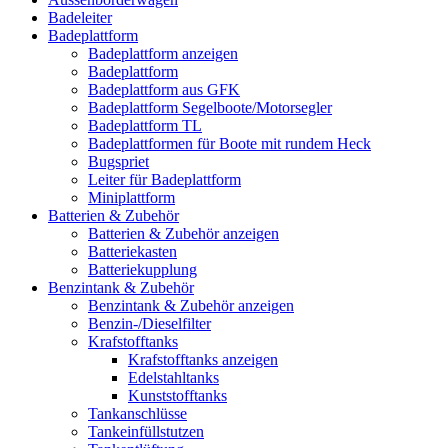
Badeleiter
Badeplattform
Badeplattform anzeigen
Badeplattform
Badeplattform aus GFK
Badeplattform Segelboote/Motorsegler
Badeplattform TL
Badeplattformen für Boote mit rundem Heck
Bugspriet
Leiter für Badeplattform
Miniplattform
Batterien & Zubehör
Batterien & Zubehör anzeigen
Batteriekasten
Batteriekupplung
Benzintank & Zubehör
Benzintank & Zubehör anzeigen
Benzin-/Dieselfilter
Krafstofftanks
Krafstofftanks anzeigen
Edelstahltanks
Kunststofftanks
Tankanschlüsse
Tankeinfüllstutzen