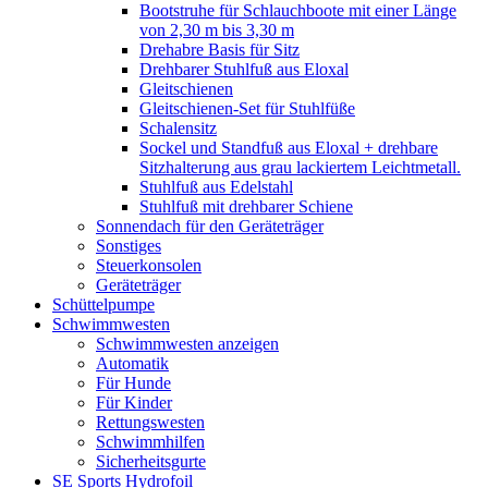
Bootstruhe für Schlauchboote mit einer Länge
von 2,30 m bis 3,30 m
Drehabre Basis für Sitz
Drehbarer Stuhlfuß aus Eloxal
Gleitschienen
Gleitschienen-Set für Stuhlfüße
Schalensitz
Sockel und Standfuß aus Eloxal + drehbare
Sitzhalterung aus grau lackiertem Leichtmetall.
Stuhlfuß aus Edelstahl
Stuhlfuß mit drehbarer Schiene
Sonnendach für den Geräteträger
Sonstiges
Steuerkonsolen
Geräteträger
Schüttelpumpe
Schwimmwesten
Schwimmwesten anzeigen
Automatik
Für Hunde
Für Kinder
Rettungswesten
Schwimmhilfen
Sicherheitsgurte
SE Sports Hydrofoil