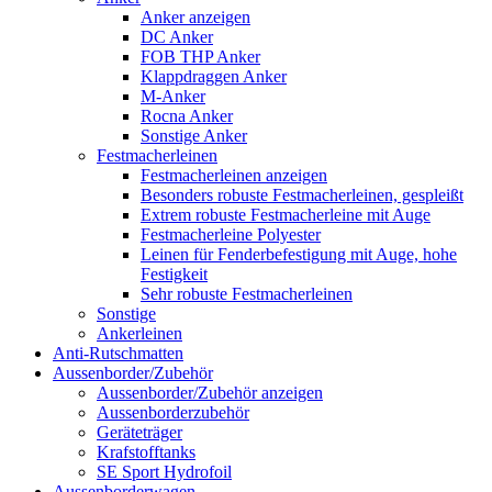
Anker anzeigen
DC Anker
FOB THP Anker
Klappdraggen Anker
M-Anker
Rocna Anker
Sonstige Anker
Festmacherleinen
Festmacherleinen anzeigen
Besonders robuste Festmacherleinen, gespleißt
Extrem robuste Festmacherleine mit Auge
Festmacherleine Polyester
Leinen für Fenderbefestigung mit Auge, hohe
Festigkeit
Sehr robuste Festmacherleinen
Sonstige
Ankerleinen
Anti-Rutschmatten
Aussenborder/Zubehör
Aussenborder/Zubehör anzeigen
Aussenborderzubehör
Geräteträger
Krafstofftanks
SE Sport Hydrofoil
Aussenborderwagen