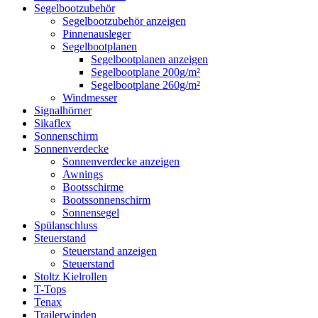
Segelbootzubehör
Segelbootzubehör anzeigen
Pinnenausleger
Segelbootplanen
Segelbootplanen anzeigen
Segelbootplane 200g/m²
Segelbootplane 260g/m²
Windmesser
Signalhörner
Sikaflex
Sonnenschirm
Sonnenverdecke
Sonnenverdecke anzeigen
Awnings
Bootsschirme
Bootssonnenschirm
Sonnensegel
Spülanschluss
Steuerstand
Steuerstand anzeigen
Steuerstand
Stoltz Kielrollen
T-Tops
Tenax
Trailerwinden