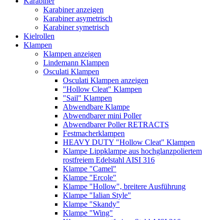
Karabiner
Karabiner anzeigen
Karabiner asymetrisch
Karabiner symetrisch
Kielrollen
Klampen
Klampen anzeigen
Lindemann Klampen
Osculati Klampen
Osculati Klampen anzeigen
"Hollow Cleat" Klampen
"Sail" Klampen
Abwendbare Klampe
Abwendbarer mini Poller
Abwendbarer Poller RETRACTS
Festmacherklampen
HEAVY DUTY "Hollow Cleat" Klampen
Klampe Lippklampe aus hochglanzpoliertem
rostfreiem Edelstahl AISI 316
Klampe "Camel"
Klampe "Ercole"
Klampe "Hollow", breitere Ausführung
Klampe "Ialian Style"
Klampe "Skandy"
Klampe "Wing"