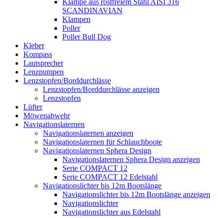
Klampe aus rostfreiem Stahl AISI 316
SCANDINAVIAN
Klampen
Poller
Poller Bull Dog
Kleber
Kompass
Lautsprecher
Lenzpumpen
Lenzstopfen/Borddurchlässe
Lenzstopfen/Borddurchlässe anzeigen
Lenzstopfen
Lüfter
Möwenabwehr
Navigationslaternen
Navigationslaternen anzeigen
Navigationslaternen für Schlauchboote
Navigationslaternen Sphera Design
Navigationslaternen Sphera Design anzeigen
Serie COMPACT 12
Serie COMPACT 12 Edelstahl
Navigationslichter bis 12m Bootslänge
Navigationslichter bis 12m Bootslänge anzeigen
Navigationslichter
Navigationslichter aus Edelstahl