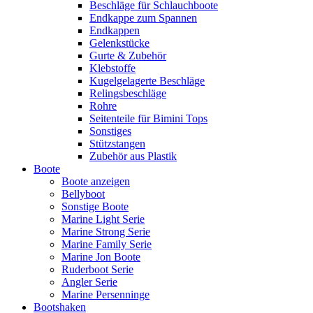
Beschläge für Schlauchboote
Endkappe zum Spannen
Endkappen
Gelenkstücke
Gurte & Zubehör
Klebstoffe
Kugelgelagerte Beschläge
Relingsbeschläge
Rohre
Seitenteile für Bimini Tops
Sonstiges
Stützstangen
Zubehör aus Plastik
Boote
Boote anzeigen
Bellyboot
Sonstige Boote
Marine Light Serie
Marine Strong Serie
Marine Family Serie
Marine Jon Boote
Ruderboot Serie
Angler Serie
Marine Persenninge
Bootshaken