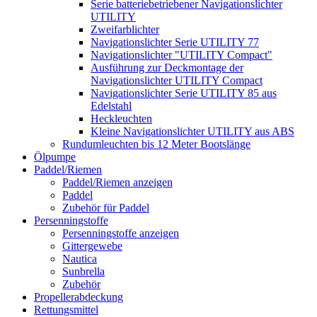
Serie batteriebetriebener Navigationslichter
UTILITY
Zweifarblichter
Navigationslichter Serie UTILITY 77
Navigationslichter "UTILITY Compact"
Ausführung zur Deckmontage der
Navigationslichter UTILITY Compact
Navigationslichter Serie UTILITY 85 aus
Edelstahl
Heckleuchten
Kleine Navigationslichter UTILITY aus ABS
Rundumleuchten bis 12 Meter Bootslänge
Ölpumpe
Paddel/Riemen
Paddel/Riemen anzeigen
Paddel
Zubehör für Paddel
Persenningstoffe
Persenningstoffe anzeigen
Gittergewebe
Nautica
Sunbrella
Zubehör
Propellerabdeckung
Rettungsmittel