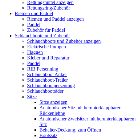
Rettungsmittel anzeigen
Rettungsring/Zubehör
Riemen und Paddel
Riemen und Paddel anzeigen
Paddel
Zubehör für Paddel
Schlauchboote und Zubehör
Schlauchboote und Zubehör anzeigen
Elektrische Pumpen
Flaggen
Kleber und Reparatur
Paddel
RIB Persenning
Schlauchboot Anker
Schlauchboot-Trailer
Schlauchbootpersenning
Schlauchbooträder
Sitze
Sitze anzeigen
Anatomischer Sitz mit herunterklappbarer
Rückenlehne
Anatomischer Zweisitzer mit herunterklappbarem
Sitz
Behälter-Deckung, zum Öffnen
Bootssitz