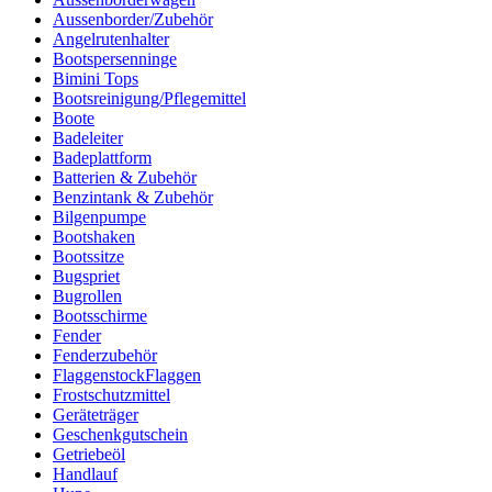
Aussenborder/Zubehör
Angelrutenhalter
Bootspersenninge
Bimini Tops
Bootsreinigung/Pflegemittel
Boote
Badeleiter
Badeplattform
Batterien & Zubehör
Benzintank & Zubehör
Bilgenpumpe
Bootshaken
Bootssitze
Bugspriet
Bugrollen
Bootsschirme
Fender
Fenderzubehör
FlaggenstockFlaggen
Frostschutzmittel
Geräteträger
Geschenkgutschein
Getriebeöl
Handlauf