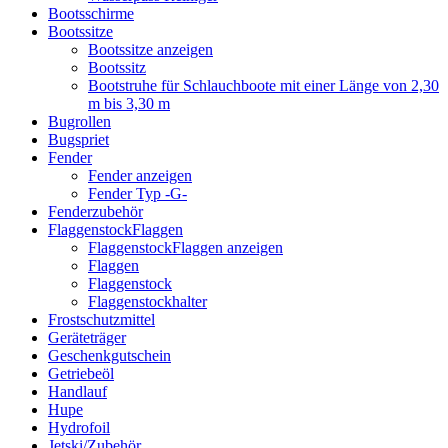
Bootsschirme
Bootssitze
Bootssitze anzeigen
Bootssitz
Bootstruhe für Schlauchboote mit einer Länge von 2,30
m bis 3,30 m
Bugrollen
Bugspriet
Fender
Fender anzeigen
Fender Typ -G-
Fenderzubehör
FlaggenstockFlaggen
FlaggenstockFlaggen anzeigen
Flaggen
Flaggenstock
Flaggenstockhalter
Frostschutzmittel
Geräteträger
Geschenkgutschein
Getriebeöl
Handlauf
Hupe
Hydrofoil
Jetski/Zubehör