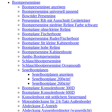
Bootspersenninge
Bootspersenninge anzeigen
Bootspersenning universell passend
Bowrider Persenning
Persenning Rib mit Ausschnitt Geräteträger
Bootspersenning niedrige Reling Farbe schwarz
Bootsplane ohne/kleine Reling
Bootsplane Fischerboote
Bootspersenning Ruder/Fischerboot
Bootsplane für kleine Kabinenboote
Bootsplane hohe Reling
Bootspersenning Kabinenboote
Jumbo Bootspersenning
Schlauchbootpersenning
Schlauchbootpersenning Oceansouth
Segelbootplanen
Segelbootplanen anzeigen
Segelbootplane 200g/m²
Segelbootplane 260g/m²
Bootsplane Konsolenboote 300D
Bootsplane Konsolenboote 600D
Konsolenboot mit seitlichem Steuerstand
Motorabdeckung für 2/4-Takt-Außenborder
Abdeckung Z-Antrieb
Abdeckung Aussenbordmotor (wasserdicht)