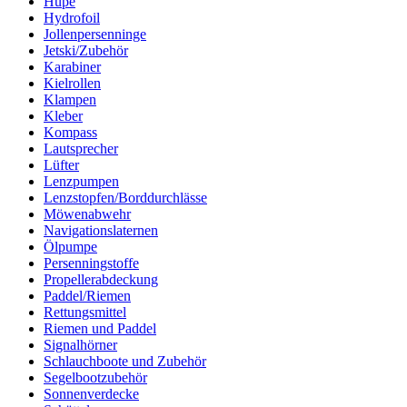
Hupe
Hydrofoil
Jollenpersenninge
Jetski/Zubehör
Karabiner
Kielrollen
Klampen
Kleber
Kompass
Lautsprecher
Lüfter
Lenzpumpen
Lenzstopfen/Borddurchlässe
Möwenabwehr
Navigationslaternen
Ölpumpe
Persenningstoffe
Propellerabdeckung
Paddel/Riemen
Rettungsmittel
Riemen und Paddel
Signalhörner
Schlauchboote und Zubehör
Segelbootzubehör
Sonnenverdecke